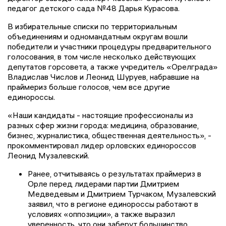
педагог детского сада №48 Дарья Курасова.
В избирательные списки по территориальным
объединениям и одномандатным округам вошли
победители и участники процедуры предварительного
голосования, в том числе несколько действующих
депутатов горсовета, а также учредитель «Орелграда»
Владислав Числов и Леонид Шуруев, набравшие на
праймериз больше голосов, чем все другие
единороссы.
«Наши кандидаты - настоящие профессионалы из
разных сфер жизни города: медицина, образование,
бизнес, журналистика, общественная деятельность», -
прокомментировал лидер орловских единороссов
Леонид Музалевский.
Ранее, отчитываясь о результатах праймериз в
Орле перед лидерами партии Дмитрием
Медведевым и Дмитрием Турчаком, Музалевский
заявил, что в регионе единороссы работают в
условиях «оппозиции», а также выразил
уверенность, что они заберут большинство