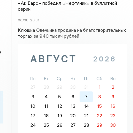
«Ак Барс» победил «Нефтяник» в буллитной
серии
06/08
20:31
Клюшка Овечкина продана на благотворительных
е
торгах за 940 тысяч рублей
я
АВГУСТ
2026
Пн
Вт
Ср
Чт
Пт
Сб
Вс
27
28
29
30
31
1
2
3
4
5
6
7
8
9
10
11
12
13
14
15
16
17
18
19
20
21
22
23
24
25
26
27
28
29
30