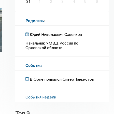
31
1
2
3
4
5
6
Родились
:
Юрий Николаевич Савенков
Начальник УМВД России по
Орловской области
События
:
В Орле появился Сквер Танкистов
События недели
Топ 3