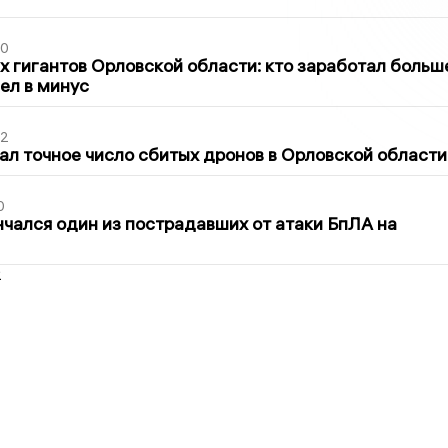
30
х гигантов Орловской области: кто заработал больш
шел в минус
02
ал точное число сбитых дронов в Орловской области
0
нчался один из пострадавших от атаки БпЛА на
2