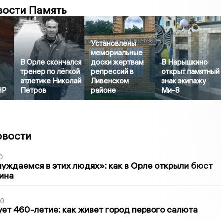
вости Память
Установлены
мемориальные
В Орле скончался
доски жертвам
В Нарышкино
тренер по лёгкой
репрессий в
открыт памятный
атлетике Николай
Ливенском
знак экипажу
НР
Петров
районе
Ми-8
овости
0
уждаемся в этих людях»: как в Орле открыли бюст
ина
30
ет 460-летие: как живет город первого салюта