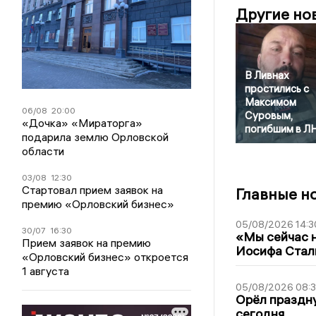
Другие но
В Ливнах
простились с
Максимом
06/08
20:00
Суровым,
«Дочка» «Мираторга»
погибшим в Л
подарила землю Орловской
области
03/08
12:30
Стартовал прием заявок на
Главные н
премию «Орловский бизнес»
05/08/2026 14:3
30/07
16:30
«Мы сейчас н
Прием заявок на премию
Иосифа Стал
«Орловский бизнес» откроется
1 августа
05/08/2026 08:
Орёл праздну
сегодня