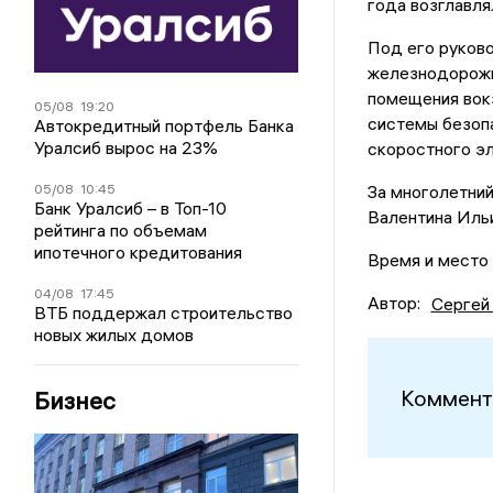
года возглавл
Под его руков
железнодорожн
помещения вок
05/08
19:20
системы безоп
Автокредитный портфель Банка
Уралсиб вырос на 23%
скоростного э
05/08
10:45
За многолетний
Банк Уралсиб – в Топ-10
Валентина Ильи
рейтинга по объемам
ипотечного кредитования
Время и место 
04/08
17:45
Автор:
Сергей
ВТБ поддержал строительство
новых жилых домов
Коммент
Бизнес