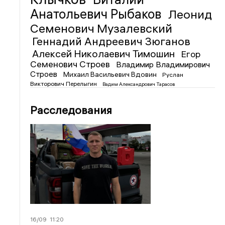
Анатольевич Рыбаков
Леонид
Семенович Музалевский
Геннадий Андреевич Зюганов
Алексей Николаевич Тимошин
Егор
Семенович Строев
Владимир Владимирович
Строев
Михаил Васильевич Вдовин
Руслан
Викторович Перелыгин
Вадим Александрович Тарасов
Расследования
16/09
11:20