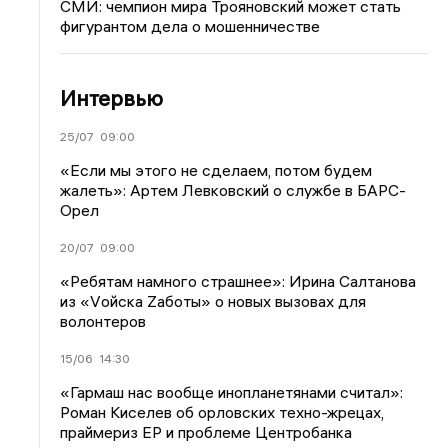
СМИ: чемпион мира Трояновский может стать
фигурантом дела о мошенничестве
Интервью
25/07
09:00
«Если мы этого не сделаем, потом будем
жалеть»: Артем Левковский о службе в БАРС-
Орел
20/07
09:00
«Ребятам намного страшнее»: Ирина Салтанова
из «Vойска Zаботы» о новых вызовах для
волонтеров
15/06
14:30
«Гармаш нас вообще инопланетянами считал»:
Роман Киселев об орловских техно-жрецах,
праймериз ЕР и проблеме Центробанка