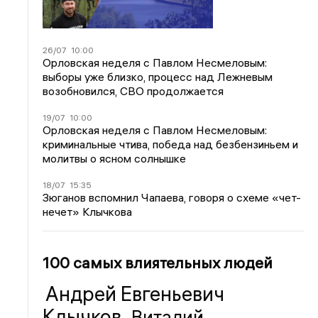
26/07
10:00
Орловская неделя с Павлом Несмеловым:
выборы уже близко, процесс над Лежневым
возобновился, СВО продолжается
19/07
10:00
Орловская неделя с Павлом Несмеловым:
криминальные чтива, победа над безбензиньем и
молитвы о ясном солнышке
18/07
15:35
Зюганов вспомнил Чапаева, говоря о схеме «чет-
нечет» Клычкова
100 самых влиятельных людей
Андрей Евгеньевич
Клычков
Виталий