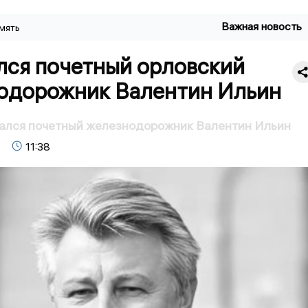
Важная новость
мять
лся почетный орловский
одорожник Валентин Ильин
чался почетный железнодорожник Валентин Ильин
11:38