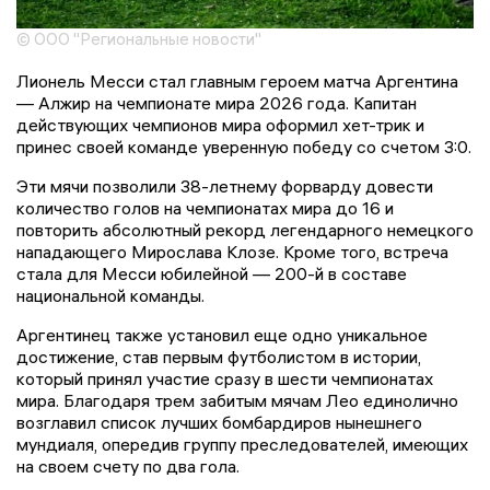
© ООО "Региональные новости"
Лионель Месси стал главным героем матча Аргентина
— Алжир на чемпионате мира 2026 года. Капитан
действующих чемпионов мира оформил хет-трик и
принес своей команде уверенную победу со счетом 3:0.
Эти мячи позволили 38-летнему форварду довести
количество голов на чемпионатах мира до 16 и
повторить абсолютный рекорд легендарного немецкого
нападающего Мирослава Клозе. Кроме того, встреча
стала для Месси юбилейной — 200-й в составе
национальной команды.
Аргентинец также установил еще одно уникальное
достижение, став первым футболистом в истории,
который принял участие сразу в шести чемпионатах
мира. Благодаря трем забитым мячам Лео единолично
возглавил список лучших бомбардиров нынешнего
мундиаля, опередив группу преследователей, имеющих
на своем счету по два гола.