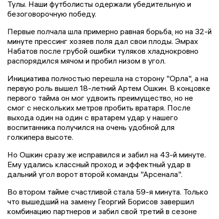
Тулы. Наши футболисты одержали убедительную и
безоговорочную победу.
Первые полчала шла примерно равная борьба, но на 32-й
минуте прессинг хозяев поля дал свои плоды. Эмрах
Набатов после грубой ошибки туляков хладнокровно
распорядился мячом и пробил низом в угол.
Инициатива полностью перешла на сторону "Орла", а на
первую роль вышел 18-летний Артем Ошкин. В концовке
первого тайма он мог удвоить преимущество, но не
смог с нескольких метров пробить вратаря. После
выхода один на один с вратарем удар у нашего
воспитанника получился на очень удобной для
голкипера высоте.
Но Ошкин сразу же исправился и забил на 43-й минуте.
Ему удались классный проход и эффектный удар в
дальний угол ворот второй команды "Арсенала".
Во втором тайме счастливой стала 59-я минута. Только
что вышедший на замену Георгий Борисов завершил
комбинацию партнеров и забил свой третий в сезоне