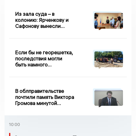
Из зала суда – в
колонию: Ярченкову и
Сафонову вынесли
приговор по делу о
взятке
Если бы не георешетка,
последствия могли
быть намного
серьезнее: Вдовин о
сходе песка на
Дворянке
В облправительстве
почтили память Виктора
Громова минутой
молчания
10:00