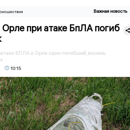
Важная новость
оисшествия
 Орле при атаке БпЛА погиб
к
 атаки БПЛА в Орле один погибший, восемь
х
10:15