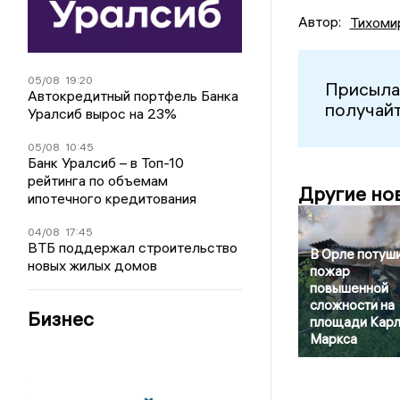
Автор:
Тихоми
05/08
19:20
Присыла
Автокредитный портфель Банка
получайт
Уралсиб вырос на 23%
05/08
10:45
Банк Уралсиб – в Топ-10
рейтинга по объемам
Другие но
ипотечного кредитования
04/08
17:45
ВТБ поддержал строительство
В Орле потуш
новых жилых домов
пожар
повышенной
сложности на
Бизнес
площади Кар
Маркса