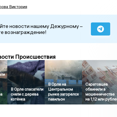
рова Виктория
йте новости нашему Дежурному –
е вознаграждение!
вости Происшествия
или
В Орле на
Саратовцев
В Орле спасатели
Центральном
обвинили в
ла
сняли с дерева
рынке загорелся
мошенничестве
котёнка
павильон
на 1,12 млн рубле