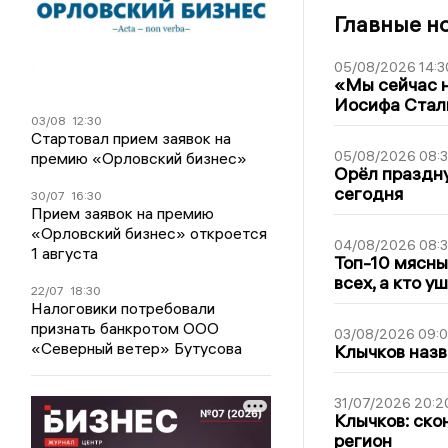
Главные н
05/08/2026 14:3
«Мы сейчас н
Иосифа Стал
03/08
12:30
Стартовал прием заявок на
05/08/2026 08:
премию «Орловский бизнес»
Орёл праздну
сегодня
30/07
16:30
Прием заявок на премию
«Орловский бизнес» откроется
04/08/2026 08:
1 августа
Топ-10 мясны
всех, а кто у
22/07
18:30
Налоговики потребовали
признать банкротом ООО
03/08/2026 09:
«Северный ветер» Бутусова
Клычков назв
31/07/2026 20:2
Клычков: ско
регион