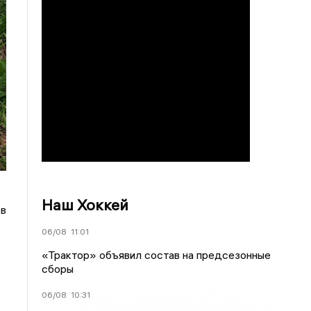
Наш Хоккей
 в
06/08
11:01
«Трактор» объявил состав на предсезонные
сборы
06/08
10:31