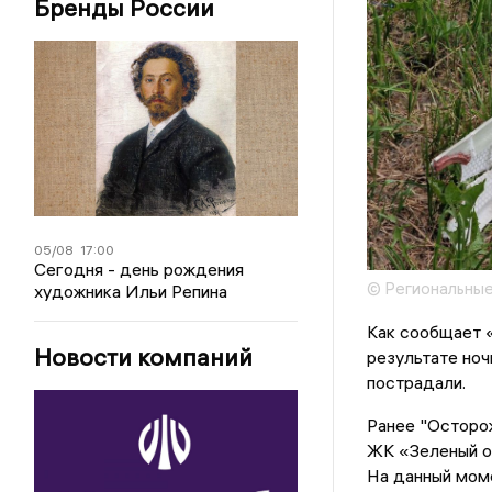
Бренды России
05/08
17:00
Сегодня - день рождения
© Региональные
художника Ильи Репина
Как сообщает «
Новости компаний
результате ноч
пострадали.
Ранее "Осторож
ЖК «Зеленый ос
На данный моме