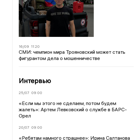
16/09
11:20
СМИ: чемпион мира Трояновский может стать
фигурантом дела о мошенничестве
Интервью
25/07
09:00
«Если мы этого не сделаем, потом будем
жалеть»: Артем Левковский о службе в БАРС-
Орел
20/07
09:00
«Ребятам намного страшнее»: Ирина Салтанова