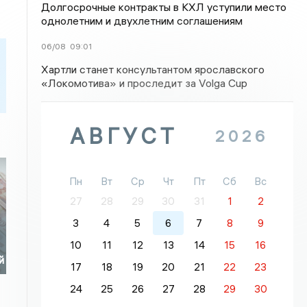
Долгосрочные контракты в КХЛ уступили место
однолетним и двухлетним соглашениям
06/08
09:01
Хартли станет консультантом ярославского
«Локомотива» и проследит за Volga Cup
АВГУСТ
2026
Пн
Вт
Ср
Чт
Пт
Сб
Вс
27
28
29
30
31
1
2
3
4
5
6
7
8
9
10
11
12
13
14
15
16
й
17
18
19
20
21
22
23
24
25
26
27
28
29
30