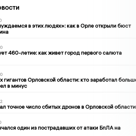
овости
0
уждаемся в этих людях»: как в Орле открыли бюст
ина
30
ет 460-летие: как живет город первого салюта
30
х гигантов Орловской области: кто заработал больш
шел в минус
02
ал точное число сбитых дронов в Орловской области
0
нчался один из пострадавших от атаки БпЛА на