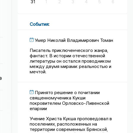
31
1
2
3
4
5
6
События
:
Умер Николай Владимирович Томан
Писатель приключенческого жанра,
фантаст. В истории отечественной
литературы он остался проводником
между двумя мирами: реальностью и
мечтой.
е
Принято решение о почитании
священномученика Кукши
покровителем Орловско-Ливенской
епархии
Учение Христа Кукша проповедовал в
поселениях, расположенных на
территории современных Брянской,