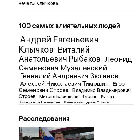
нечет» Клычкова
100 самых влиятельных людей
Андрей Евгеньевич
Клычков
Виталий
Анатольевич Рыбаков
Леонид
Семенович Музалевский
Геннадий Андреевич Зюганов
Алексей Николаевич Тимошин
Егор
Семенович Строев
Владимир Владимирович
Строев
Михаил Васильевич Вдовин
Руслан
Викторович Перелыгин
Вадим Александрович Тарасов
Расследования