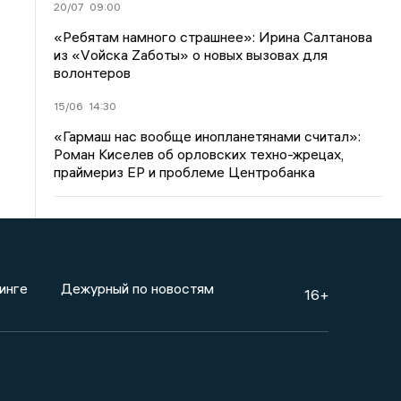
20/07
09:00
«Ребятам намного страшнее»: Ирина Салтанова
из «Vойска Zаботы» о новых вызовах для
волонтеров
15/06
14:30
«Гармаш нас вообще инопланетянами считал»:
Роман Киселев об орловских техно-жрецах,
праймериз ЕР и проблеме Центробанка
инге
Дежурный по новостям
16+