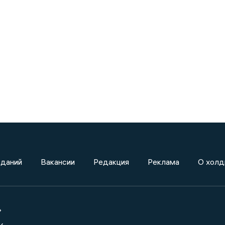
зданий
Вакансии
Редакция
Реклама
О холд
»