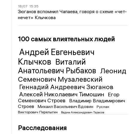
18/07
15:35
Зюганов вспомнил Чапаева, говоря о схеме «чет-
нечет» Клычкова
100 самых влиятельных людей
Андрей Евгеньевич
Клычков
Виталий
Анатольевич Рыбаков
Леонид
Семенович Музалевский
Геннадий Андреевич Зюганов
Алексей Николаевич Тимошин
Егор
Семенович Строев
Владимир Владимирович
Строев
Михаил Васильевич Вдовин
Руслан
Викторович Перелыгин
Вадим Александрович Тарасов
Расследования