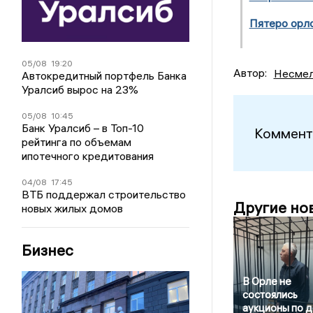
Пятеро орл
05/08
19:20
Автор:
Несмел
Автокредитный портфель Банка
Уралсиб вырос на 23%
05/08
10:45
Банк Уралсиб – в Топ-10
Коммент
рейтинга по объемам
ипотечного кредитования
04/08
17:45
ВТБ поддержал строительство
Другие но
новых жилых домов
Бизнес
В Орле не
состоялись
аукционы по 