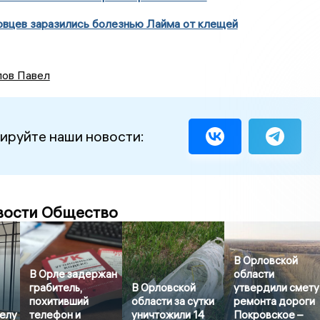
овцев заразились болезнью Лайма от клещей
ов Павел
ируйте наши новости:
вости Общество
В Орловской
В Орле задержан
области
грабитель,
В Орловской
утвердили смету
похитивший
области за сутки
ремонта дороги
делу
телефон и
уничтожили 14
Покровское –