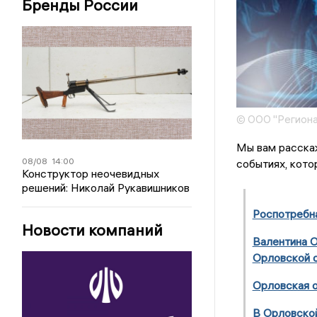
Бренды России
© ООО "Региона
Мы вам расска
08/08
14:00
событиях, кото
Конструктор неочевидных
решений: Николай Рукавишников
Роспотребна
Новости компаний
Валентина 
Орловской 
Орловская о
В Орловской