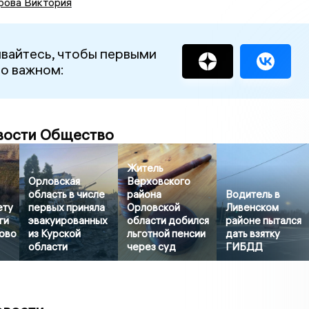
рова Виктория
вайтесь, чтобы первыми
 о важном:
вости Общество
Житель
Орловская
Верховского
область в числе
района
Водитель в
ету
первых приняла
Орловской
Ливенском
ги
эвакуированных
области добился
районе пытался
ново
из Курской
льготной пенсии
дать взятку
области
через суд
ГИБДД