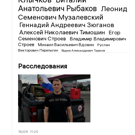
Анатольевич Рыбаков
Леонид
Семенович Музалевский
Геннадий Андреевич Зюганов
Алексей Николаевич Тимошин
Егор
Семенович Строев
Владимир Владимирович
Строев
Михаил Васильевич Вдовин
Руслан
Викторович Перелыгин
Вадим Александрович Тарасов
Расследования
16/09
11:20