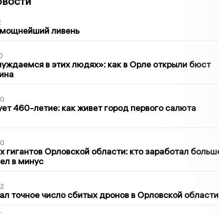
овости
2
 мощнейший ливень
0
уждаемся в этих людях»: как в Орле открыли бюст
ина
30
ет 460-летие: как живет город первого салюта
30
х гигантов Орловской области: кто заработал больш
шел в минус
02
ал точное число сбитых дронов в Орловской области
2