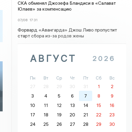
СКА обменял Джозефа Бландиси в «Салават
Юлаев» за компенсацию
07/08
17:31
Форвард «Авангарда» Джош Ливо пропустит
старт сбора из-за родов жены
АВГУСТ
2026
Пн
Вт
Ср
Чт
Пт
Сб
Вс
27
28
29
30
31
1
2
3
4
5
6
7
8
9
10
11
12
13
14
15
16
17
18
19
20
21
22
23
24
25
26
27
28
29
30