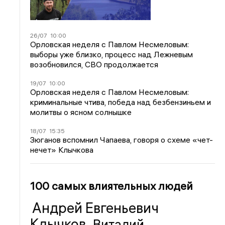
26/07
10:00
Орловская неделя с Павлом Несмеловым:
выборы уже близко, процесс над Лежневым
возобновился, СВО продолжается
19/07
10:00
Орловская неделя с Павлом Несмеловым:
криминальные чтива, победа над безбензиньем и
молитвы о ясном солнышке
18/07
15:35
Зюганов вспомнил Чапаева, говоря о схеме «чет-
нечет» Клычкова
100 самых влиятельных людей
Андрей Евгеньевич
Клычков
Виталий