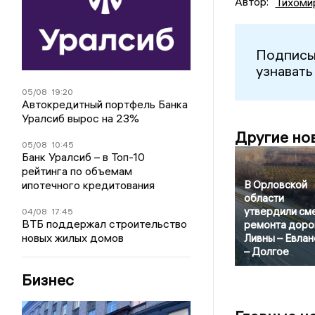
Автор:
Тихоми
Подписы
узнавать
05/08
19:20
Автокредитный портфель Банка
Уралсиб вырос на 23%
Другие но
05/08
10:45
Банк Уралсиб – в Топ-10
рейтинга по объемам
ипотечного кредитования
В Орловской
области
утвердили см
04/08
17:45
ВТБ поддержал строительство
ремонта доро
новых жилых домов
Ливны – Евла
– Долгое
Бизнес