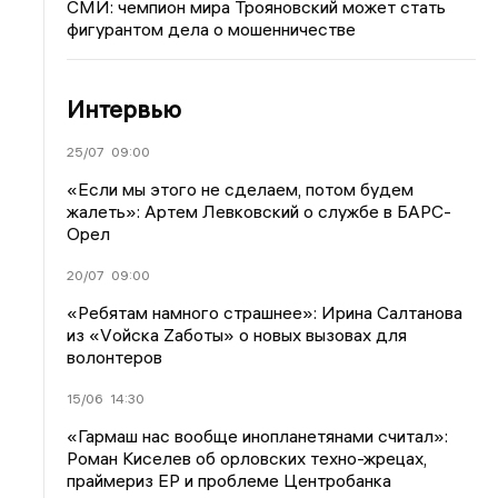
СМИ: чемпион мира Трояновский может стать
фигурантом дела о мошенничестве
Интервью
25/07
09:00
«Если мы этого не сделаем, потом будем
жалеть»: Артем Левковский о службе в БАРС-
Орел
20/07
09:00
«Ребятам намного страшнее»: Ирина Салтанова
из «Vойска Zаботы» о новых вызовах для
волонтеров
15/06
14:30
«Гармаш нас вообще инопланетянами считал»:
Роман Киселев об орловских техно-жрецах,
праймериз ЕР и проблеме Центробанка