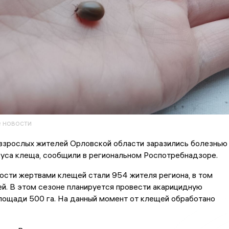
 новости
 взрослых жителей Орловской области заразились болезнью
куса клеща, сообщили в региональном Роспотребнадзоре.
сти жертвами клещей стали 954 жителя региона, в том
й. В этом сезоне планируется провести акарицидную
лощади 500 га. На данный момент от клещей обработано