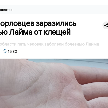
щество
 орловцев заразились
ью Лайма от клещей
области пять человек заболели болезнью Лайма
15:30