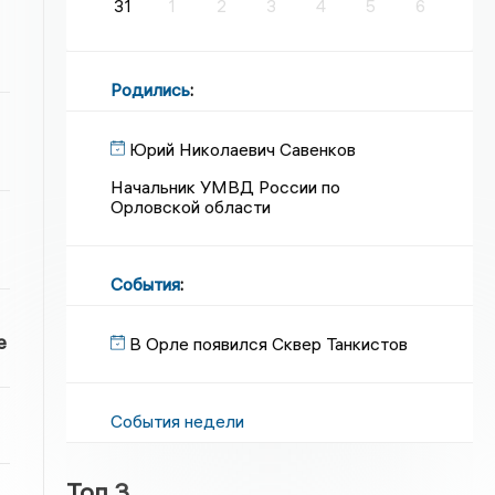
31
1
2
3
4
5
6
Родились
:
Юрий Николаевич Савенков
Начальник УМВД России по
Орловской области
События
:
е
В Орле появился Сквер Танкистов
События недели
Топ 3