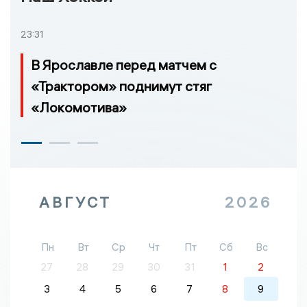
23:31
В Ярославле перед матчем с
«Трактором» поднимут стяг
«Локомотива»
АВГУСТ
2026
Пн
Вт
Ср
Чт
Пт
Сб
Вс
27
28
29
30
31
1
2
3
4
5
6
7
8
9