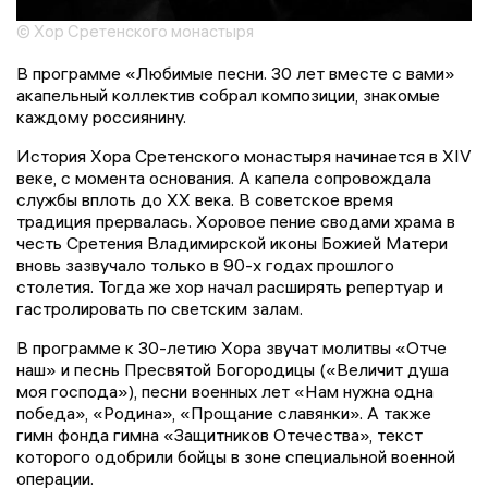
© Хор Сретенского монастыря
В программе «Любимые песни. 30 лет вместе с вами»
акапельный коллектив собрал композиции, знакомые
каждому россиянину.
История Хора Сретенского монастыря начинается в XIV
веке, с момента основания. А капела сопровождала
службы вплоть до XX века. В советское время
традиция прервалась. Хоровое пение сводами храма в
честь Сретения Владимирской иконы Божией Матери
вновь зазвучало только в 90-х годах прошлого
столетия. Тогда же хор начал расширять репертуар и
гастролировать по светским залам.
В программе к 30-летию Хора звучат молитвы «Отче
наш» и песнь Пресвятой Богородицы («Величит душа
моя господа»), песни военных лет «Нам нужна одна
победа», «Родина», «Прощание славянки». А также
гимн фонда гимна «Защитников Отечества», текст
которого одобрили бойцы в зоне специальной военной
операции.