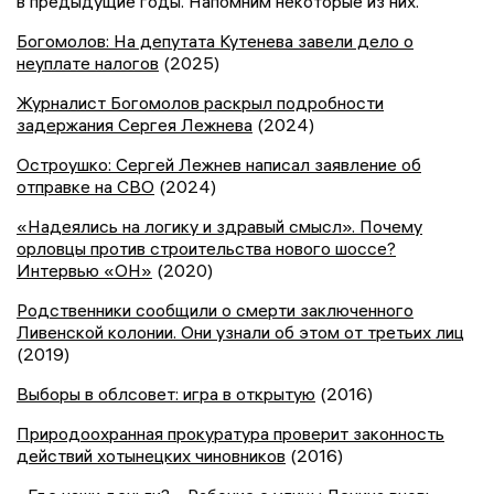
в предыдущие годы. Напомним некоторые из них.
Богомолов: На депутата Кутенева завели дело о
неуплате налогов
(2025)
Журналист Богомолов раскрыл подробности
задержания Сергея Лежнева
(2024)
Остроушко: Сергей Лежнев написал заявление об
отправке на СВО
(2024)
«Надеялись на логику и здравый смысл». Почему
орловцы против строительства нового шоссе?
Интервью «ОН»
(2020)
Родственники сообщили о смерти заключенного
Ливенской колонии. Они узнали об этом от третьих лиц
(2019)
Выборы в облсовет: игра в открытую
(2016)
Природоохранная прокуратура проверит законность
действий хотынецких чиновников
(2016)