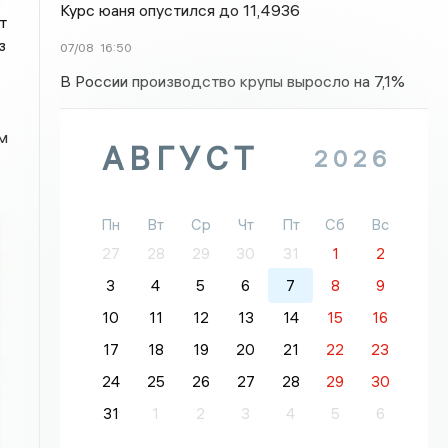
Курс юаня опустился до 11,4936
т
з
07/08
16:50
В России производство крупы выросло на 7,1%
м
АВГУСТ
2026
Пн
Вт
Ср
Чт
Пт
Сб
Вс
27
28
29
30
31
1
2
3
4
5
6
7
8
9
10
11
12
13
14
15
16
17
18
19
20
21
22
23
24
25
26
27
28
29
30
31
1
2
3
4
5
6