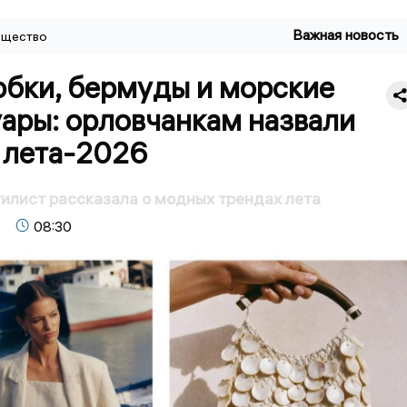
Важная новость
щество
бки, бермуды и морские
ары: орловчанкам назвали
 лета-2026
илист рассказала о модных трендах лета
08:30