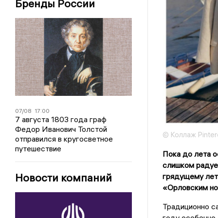
Бренды России
07/08
17:00
7 августа 1803 года граф
Федор Иванович Толстой
© Коллаж Pinter
отправился в кругосветное
путешествие
Пока до лета о
слишком радуе
Новости компаний
грядущему лет
«Орловским нов
Традиционно са
году особенно 