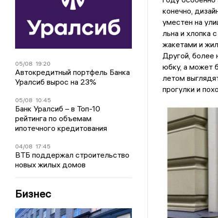
конечно, дизай
уместен на ули
льна и хлопка 
жакетами и жил
Другой, более 
05/08
19:20
юбку, а может 
Автокредитный портфель Банка
летом выглядят
Уралсиб вырос на 23%
прогулки и пох
05/08
10:45
Банк Уралсиб – в Топ-10
рейтинга по объемам
ипотечного кредитования
04/08
17:45
ВТБ поддержал строительство
новых жилых домов
Бизнес