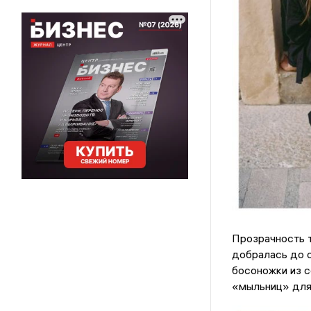
Прозрачность т
добралась до о
босоножки из с
«мыльниц» для