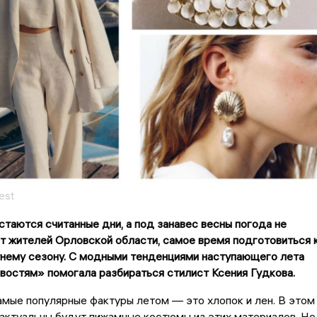
est
стаются считанные дни, а под занавес весны погода не
т жителей Орловской области, самое время подготовиться 
нему сезону. С модными тенденциями наступающего лета
остям» помогала разбираться стилист Ксения Гудкова.
мые популярные фактуры летом — это хлопок и лен. В этом
актуальны будут пижамные костюмы из этих материалов. Но