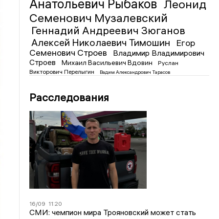
Анатольевич Рыбаков
Леонид
Семенович Музалевский
Геннадий Андреевич Зюганов
Алексей Николаевич Тимошин
Егор
Семенович Строев
Владимир Владимирович
Строев
Михаил Васильевич Вдовин
Руслан
Викторович Перелыгин
Вадим Александрович Тарасов
Расследования
16/09
11:20
СМИ: чемпион мира Трояновский может стать