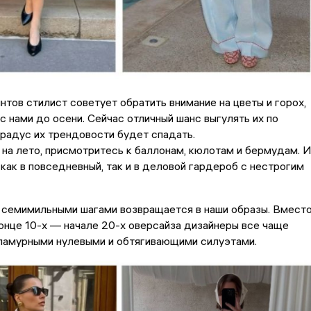
тов стилист советует обратить внимание на цветы и горох,
с нами до осени. Сейчас отличный шанс выгулять их по
градус их трендовости будет спадать.
на лето, присмотритесь к баллонам, кюлотам и бермудам. 
как в повседневный, так и в деловой гардероб с нестрогим
 семимильными шагами возвращается в наши образы. Вмест
онце 10-х — начале 20-х оверсайза дизайнеры все чаще
гламурными нулевыми и обтягивающими силуэтами.