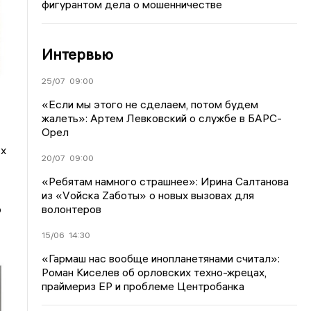
фигурантом дела о мошенничестве
Интервью
25/07
09:00
«Если мы этого не сделаем, потом будем
жалеть»: Артем Левковский о службе в БАРС-
Орел
Их
20/07
09:00
«Ребятам намного страшнее»: Ирина Салтанова
из «Vойска Zаботы» о новых вызовах для
волонтеров
о
15/06
14:30
«Гармаш нас вообще инопланетянами считал»:
Роман Киселев об орловских техно-жрецах,
праймериз ЕР и проблеме Центробанка