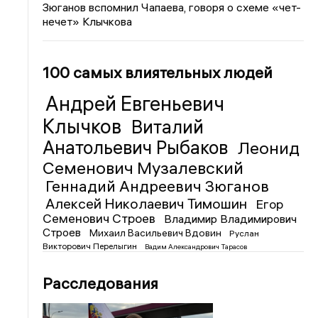
Зюганов вспомнил Чапаева, говоря о схеме «чет-
нечет» Клычкова
100 самых влиятельных людей
Андрей Евгеньевич
Клычков
Виталий
Анатольевич Рыбаков
Леонид
Семенович Музалевский
Геннадий Андреевич Зюганов
Алексей Николаевич Тимошин
Егор
Семенович Строев
Владимир Владимирович
Строев
Михаил Васильевич Вдовин
Руслан
Викторович Перелыгин
Вадим Александрович Тарасов
Расследования