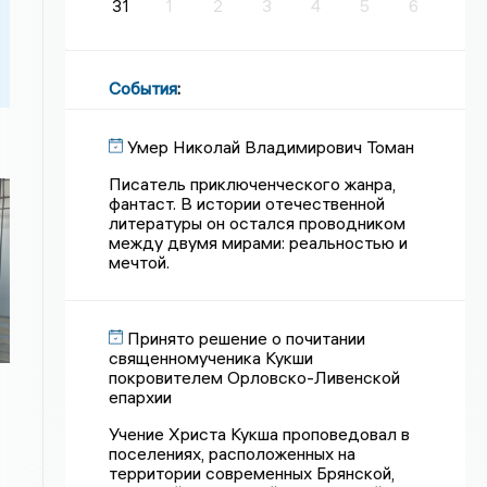
31
1
2
3
4
5
6
События
:
Умер Николай Владимирович Томан
Писатель приключенческого жанра,
фантаст. В истории отечественной
литературы он остался проводником
между двумя мирами: реальностью и
мечтой.
Принято решение о почитании
священномученика Кукши
покровителем Орловско-Ливенской
епархии
Учение Христа Кукша проповедовал в
поселениях, расположенных на
территории современных Брянской,