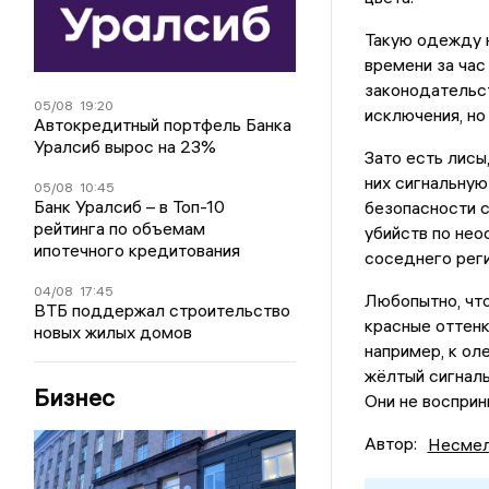
Такую одежду н
времени за час
законодательст
05/08
19:20
исключения, но
Автокредитный портфель Банка
Уралсиб вырос на 23%
Зато есть лисы
них сигнальную
05/08
10:45
Банк Уралсиб – в Топ-10
безопасности с
рейтинга по объемам
убийств по нео
ипотечного кредитования
соседнего реги
04/08
17:45
Любопытно, что
ВТБ поддержал строительство
красные оттенк
новых жилых домов
например, к ол
жёлтый сигналь
Бизнес
Они не восприн
Автор:
Несмел