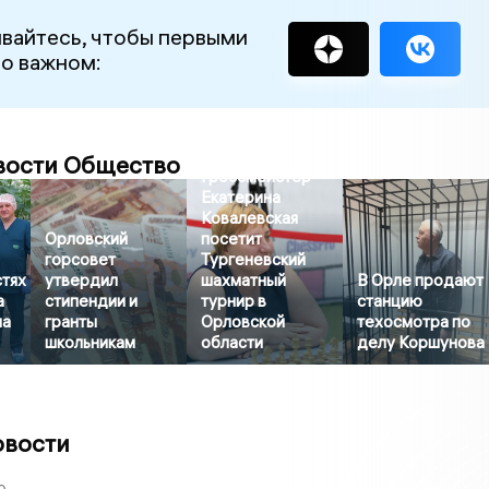
вайтесь, чтобы первыми
 о важном:
вости Общество
Гроссмейстер
Екатерина
Ковалевская
Орловский
посетит
горсовет
Тургеневский
стях
утвердил
шахматный
В Орле продают
а
стипендии и
турнир в
станцию
на
гранты
Орловской
техосмотра по
школьникам
области
делу Коршунова
овости