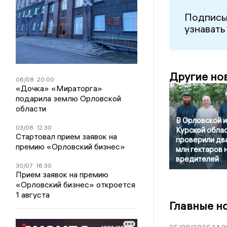
Подписы
узнавать
Другие но
06/08
20:00
«Дочка» «Мираторга»
подарила землю Орловской
области
В Орловской и
03/08
12:30
Курской обла
Стартовал прием заявок на
проверили дв
премию «Орловский бизнес»
млн гектаров 
вредителей
30/07
16:30
Прием заявок на премию
«Орловский бизнес» откроется
1 августа
Главные н