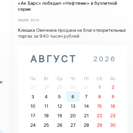
«Ак Барс» победил «Нефтяник» в буллитной
серии
06/08
20:31
Клюшка Овечкина продана на благотворительных
торгах за 940 тысяч рублей
АВГУСТ
2026
Пн
Вт
Ср
Чт
Пт
Сб
Вс
и
27
28
29
30
31
1
2
3
4
5
6
7
8
9
10
11
12
13
14
15
16
17
18
19
20
21
22
23
24
25
26
27
28
29
30