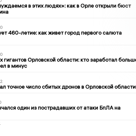
0
уждаемся в этих людях»: как в Орле открыли бюст
ина
30
ет 460-летие: как живет город первого салюта
30
х гигантов Орловской области: кто заработал больш
шел в минус
02
ал точное число сбитых дронов в Орловской области
0
нчался один из пострадавших от атаки БпЛА на
2