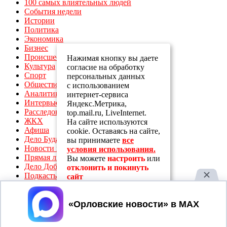
100 самых влиятельных людей
События недели
Истории
Политика
Экономика
Бизнес
Происшествия
Нажимая кнопку вы даете
Культура
согласие на обработку
Спорт
персональных данных
Общество
с использованием
Аналитика
интернет-сервиса
Интервью
Яндекс.Метрика,
Расследования
top.mail.ru, LiveInternet.
ЖКХ
На сайте используются
Афиша
cookie. Оставаясь на сайте,
Дело Будагова
вы принимаете
все
Новости компаний
условия использования.
Прямая линия с Музалевским
Вы можете
настроить
или
Дело Доброхвалова
отклонить и покинуть
Подкасты
сайт
Здоровье
Память
Принять
СВО
Экология