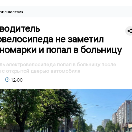
оисшествия
 водитель
овелосипеда не заметил
номарки и попал в больницу
ль электровелосипеда попал в больницу после
 с открытой дверью автомобиля
12:00