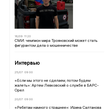
16/09
11:20
СМИ: чемпион мира Трояновский может стать
фигурантом дела о мошенничестве
Интервью
25/07
09:00
«Если мы этого не сделаем, потом будем
жалеть»: Артем Левковский о службе в БАРС-
Орел
20/07
09:00
«Ребятам намного страшнее»: Ирина Салтанова