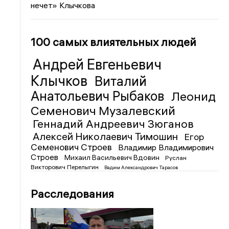
нечет» Клычкова
100 самых влиятельных людей
Андрей Евгеньевич
Клычков
Виталий
Анатольевич Рыбаков
Леонид
Семенович Музалевский
Геннадий Андреевич Зюганов
Алексей Николаевич Тимошин
Егор
Семенович Строев
Владимир Владимирович
Строев
Михаил Васильевич Вдовин
Руслан
Викторович Перелыгин
Вадим Александрович Тарасов
Расследования