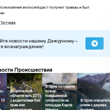
толкновения велосипедист получил травмы и был
ан.
 Тютчева
йте новости нашему Дежурному –
е вознаграждение!
вости Происшествия
В Орле потушили
В Орловской
пожар
области пять ДТП
повышенной
 13
с водителями без
сложности на
В Орле спасател
прав или
площади Карла
сняли с дерева
в
регистрации
Маркса
котёнка