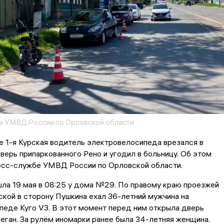
 УМВД России по Орловской области
е 1-я Курская водитель электровелосипеда врезался в
ерь припаркованного Рено и угодил в больницу. Об этом
есс-службе УМВД России по Орловской области.
ла 19 мая в 08:25 у дома №29. По правому краю проезжей
ской в сторону Пушкина ехал 36-летний мужчина на
еде Куго V3. В этот момент перед ним открыла дверь
ган. За рулём иномарки ранее была 34-летняя женщина.