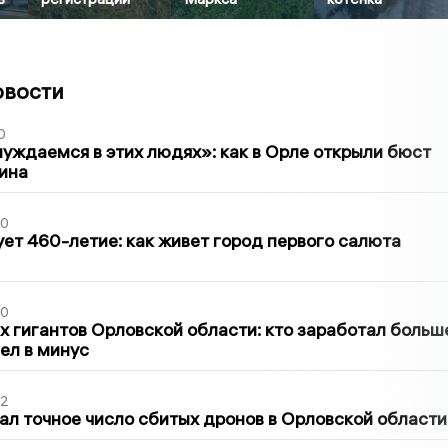
овости
0
уждаемся в этих людях»: как в Орле открыли бюст
ина
30
ет 460-летие: как живет город первого салюта
30
х гигантов Орловской области: кто заработал больш
шел в минус
02
ал точное число сбитых дронов в Орловской области