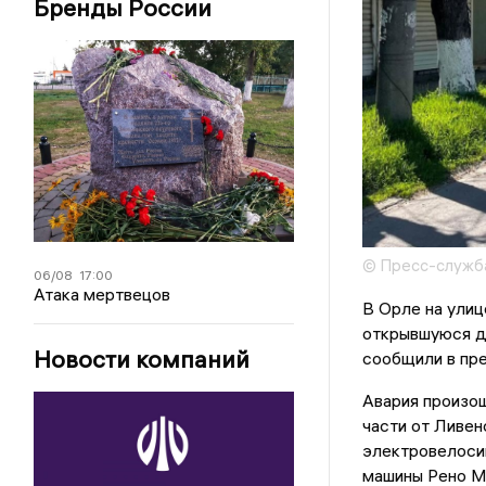
Бренды России
© Пресс-служба
06/08
17:00
Атака мертвецов
В Орле на улиц
открывшуюся дв
Новости компаний
сообщили в пр
Авария произош
части от Ливен
электровелосип
машины Рено Ме