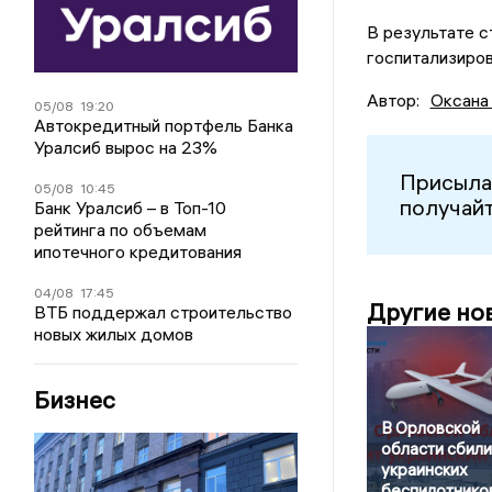
В результате с
госпитализиров
Автор:
Оксана
05/08
19:20
Автокредитный портфель Банка
Уралсиб вырос на 23%
Присыла
05/08
10:45
получайт
Банк Уралсиб – в Топ-10
рейтинга по объемам
ипотечного кредитования
04/08
17:45
Другие но
ВТБ поддержал строительство
новых жилых домов
Бизнес
В Орловской
области сбили
украинских
беспилотнико