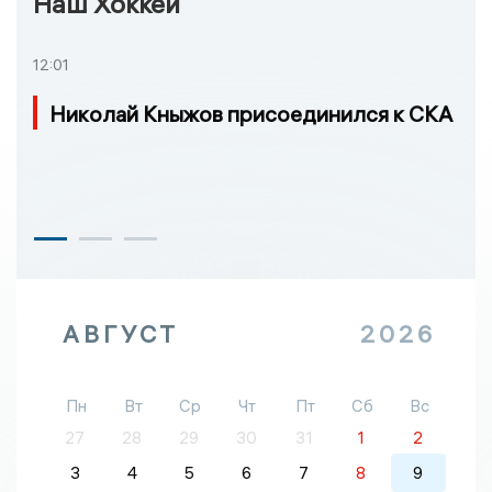
Наш Хоккей
12:01
Николай Кныжов присоединился к СКА
АВГУСТ
2026
Пн
Вт
Ср
Чт
Пт
Сб
Вс
27
28
29
30
31
1
2
3
4
5
6
7
8
9