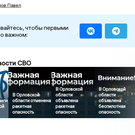
ов Павел
вайтесь, чтобы первыми
 о важном:
вости СВО
В Орловской
В Орловской
В Орловской
области
области
нили
области отменена
объявлена
объявлена
ой
ракетная
ракетная
беспилотная
опасность
опасность
опасность