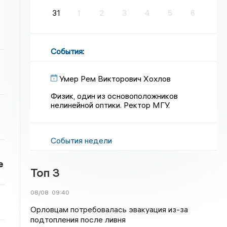
31
1
2
3
4
5
6
События
:
Умер Рем Викторович Хохлов
Физик, один из основоположников
нелинейной оптики. Ректор МГУ.
События недели
е
Топ 3
08/08
09:40
Орловцам потребовалась эвакуация из-за
подтопления после ливня