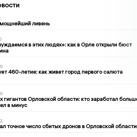
овости
2
 мощнейший ливень
0
уждаемся в этих людях»: как в Орле открыли бюст
ина
30
ет 460-летие: как живет город первого салюта
30
х гигантов Орловской области: кто заработал больш
шел в минус
02
ал точное число сбитых дронов в Орловской области
2