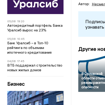
Автор:
Несмел
Подписы
05/08
19:20
Автокредитный портфель Банка
узнавать
Уралсиб вырос на 23%
05/08
10:45
Банк Уралсиб – в Топ-10
рейтинга по объемам
Другие но
ипотечного кредитования
04/08
17:45
ВТБ поддержал строительство
новых жилых домов
В Орловской
области отме
режим ракетн
Бизнес
опасности