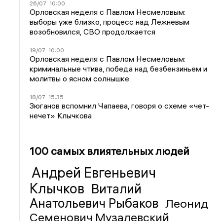
26/07
10:00
Орловская неделя с Павлом Несмеловым:
выборы уже близко, процесс над Лежневым
возобновился, СВО продолжается
19/07
10:00
Орловская неделя с Павлом Несмеловым:
криминальные чтива, победа над безбензиньем и
молитвы о ясном солнышке
18/07
15:35
Зюганов вспомнил Чапаева, говоря о схеме «чет-
нечет» Клычкова
100 самых влиятельных людей
Андрей Евгеньевич
Клычков
Виталий
Анатольевич Рыбаков
Леонид
Семенович Музалевский