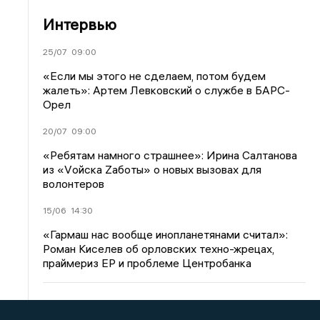
Интервью
25/07
09:00
«Если мы этого не сделаем, потом будем
жалеть»: Артем Левковский о службе в БАРС-
Орел
20/07
09:00
«Ребятам намного страшнее»: Ирина Салтанова
из «Vойска Zаботы» о новых вызовах для
волонтеров
15/06
14:30
«Гармаш нас вообще инопланетянами считал»:
Роман Киселев об орловских техно-жрецах,
праймериз ЕР и проблеме Центробанка