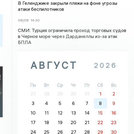
В Геленджике закрыли пляжи на фоне угрозы
атаки беспилотников
08/08
14:30
СМИ: Турция ограничила проход торговых судов
в Черное море через Дарданеллы из-за атак
БПЛА
АВГУСТ
2026
Пн
Вт
Ср
Чт
Пт
Сб
Вс
27
28
29
30
31
1
2
3
4
5
6
7
8
9
10
11
12
13
14
15
16
17
18
19
20
21
22
23
24
25
26
27
28
29
30