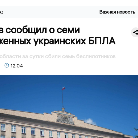
Важная новость
ВО
в сообщил о семи
женных украинских БПЛА
области за сутки сбили семь беспилотников
12:04