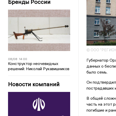
Бренды России
© ООО "РЕГИО
08/08
14:00
Губернатор Ор
Конструктор неочевидных
данных о беспи
решений: Николай Рукавишников
было семь.
Он подтвердил
Новости компаний
пострадавших и
В общей сложно
часть на этот 
погибшие и ран