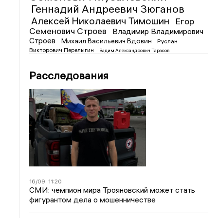
Геннадий Андреевич Зюганов
Алексей Николаевич Тимошин
Егор
Семенович Строев
Владимир Владимирович
Строев
Михаил Васильевич Вдовин
Руслан
Викторович Перелыгин
Вадим Александрович Тарасов
Расследования
16/09
11:20
СМИ: чемпион мира Трояновский может стать
фигурантом дела о мошенничестве