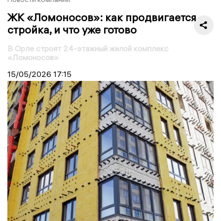
ЖК «Ломоносов»: как продвигается
стройка, и что уже готово
В Орле строят 24-этажный жилой комплекс
«Ломоносов»
15/05/2026
17:15