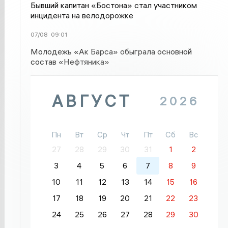
Бывший капитан «Бостона» стал участником
инцидента на велодорожке
07/08
09:01
Молодежь «Ак Барса» обыграла основной
состав «Нефтяника»
АВГУСТ
2026
Пн
Вт
Ср
Чт
Пт
Сб
Вс
27
28
29
30
31
1
2
3
4
5
6
7
8
9
10
11
12
13
14
15
16
17
18
19
20
21
22
23
24
25
26
27
28
29
30