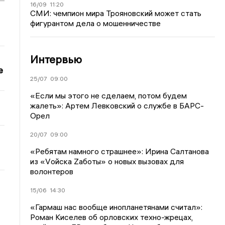
16/09
11:20
СМИ: чемпион мира Трояновский может стать
фигурантом дела о мошенничестве
Интервью
е
25/07
09:00
«Если мы этого не сделаем, потом будем
жалеть»: Артем Левковский о службе в БАРС-
Орел
20/07
09:00
«Ребятам намного страшнее»: Ирина Салтанова
из «Vойска Zаботы» о новых вызовах для
волонтеров
15/06
14:30
«Гармаш нас вообще инопланетянами считал»:
Роман Киселев об орловских техно-жрецах,