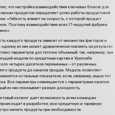
тил, что настройка взаимодействия ключевых блоков для
ковских продуктов определяет успех работы продуктовой
ом: «Гибкость влияет на скорость, с которой продукт
ынок. Поэтому взаимодействие всех IT-модулей фабрики
жно».
ть каждого продукта зависит от множества факторов и
 одному из них может драматически повлиять на результат.
лекс параметров достаточно объемный: так, например, при
екущей модели по кредитным картам в Уралсибе
коло четырех десятков переменных – от различных
мого продукта до каналов продаж. Модель позволяет
изменятся остальные показатели, если, например, вырастет
ска. Все параметры совмещаются с параметрами каналов
дый из них показывает разную доходность.
уктовый каталог дает возможность всем командам
 происходит в разработке, всю кредитную и тарифную
ыстро менять продукты при необходимости.