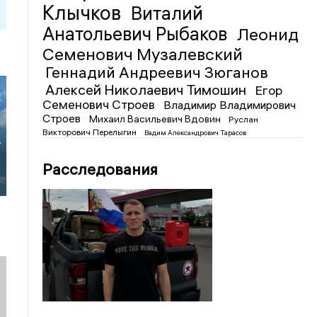
Клычков
Виталий
Анатольевич Рыбаков
Леонид
Семенович Музалевский
Геннадий Андреевич Зюганов
Алексей Николаевич Тимошин
Егор
Семенович Строев
Владимир Владимирович
Строев
Михаил Васильевич Вдовин
Руслан
Викторович Перелыгин
Вадим Александрович Тарасов
в
Расследования