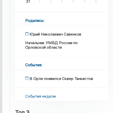
31
1
2
3
4
5
6
Родились
:
Юрий Николаевич Савенков
Начальник УМВД России по
Орловской области
События
:
В Орле появился Сквер Танкистов
События недели
Топ 3