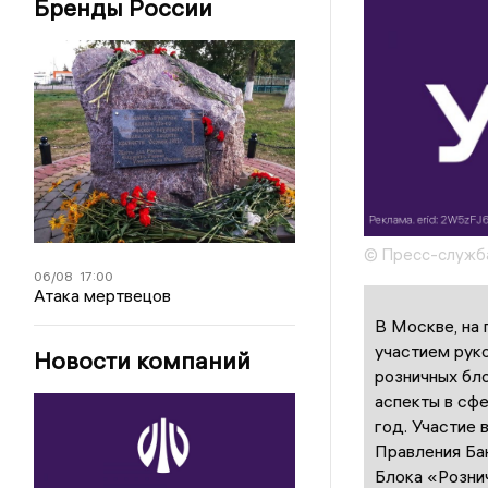
Бренды России
© Пресс-служба
06/08
17:00
Атака мертвецов
В Москве, на
участием руко
Новости компаний
розничных бл
аспекты в сф
год. Участие
Правления Ба
Блока «Розни