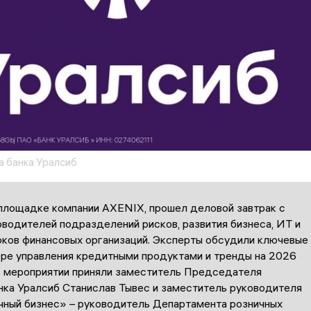
 банка Уралсиб
 площадке компании AXENIX, прошел деловой завтрак с
водителей подразделений рисков, развития бизнеса, ИТ и
оков финансовых организаций. Эксперты обсудили ключевые
ере управления кредитными продуктами и тренды на 2026
 в мероприятии приняли заместитель Председателя
нка Уралсиб Станислав Тывес и заместитель руководителя
чный бизнес» – руководитель Департамента розничных