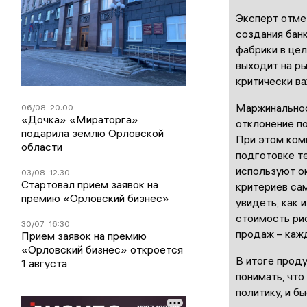
Эксперт отме
создания бан
фабрики в цел
выходит на р
критически ва
Маржинальнос
06/08
20:00
«Дочка» «Мираторга»
отклонение по
подарила землю Орловской
При этом комп
области
подготовке т
используют о
03/08
12:30
Стартовал прием заявок на
критериев са
премию «Орловский бизнес»
увидеть, как 
стоимость ри
30/07
16:30
продаж – каж
Прием заявок на премию
«Орловский бизнес» откроется
В итоге прод
1 августа
понимать, что
политику, и б