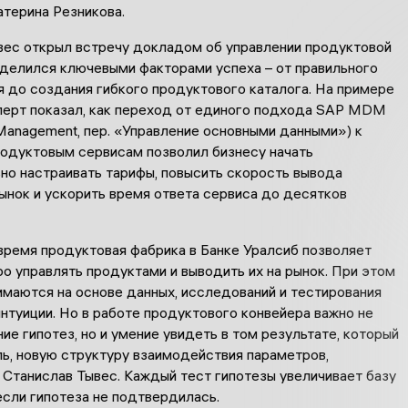
атерина Резникова.
вес открыл встречу докладом об управлении продуктовой
оделился ключевыми факторами успеха – от правильного
 до создания гибкого продуктового каталога. На примере
перт показал, как переход от единого подхода SAP MDM
Management, пер. «Управление основными данными») к
одуктовым сервисам позволил бизнесу начать
но настраивать тарифы, повысить скорость вывода
ынок и ускорить время ответа сервиса до десятков
время продуктовая фабрика в Банке Уралсиб позволяет
о управлять продуктами и выводить их на рынок. При этом
имаются на основе данных, исследований и тестирования
 интуиции. Но в работе продуктового конвейера важно не
ие гипотез, но и умение увидеть в том результате, который
ь, новую структуру взаимодействия параметров,
 Станислав Тывес. Каждый тест гипотезы увеличивает базу
если гипотеза не подтвердилась.