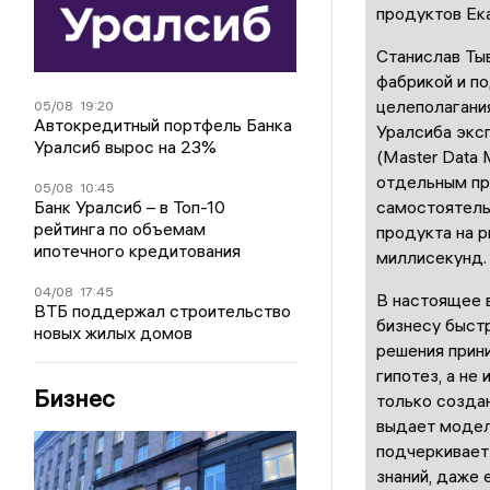
продуктов Ек
Станислав Ты
фабрикой и п
целеполагания
05/08
19:20
Автокредитный портфель Банка
Уралсиба экс
Уралсиб вырос на 23%
(Master Data 
отдельным пр
05/08
10:45
Банк Уралсиб – в Топ-10
самостоятель
рейтинга по объемам
продукта на р
ипотечного кредитования
миллисекунд.
04/08
17:45
В настоящее 
ВТБ поддержал строительство
бизнесу быстр
новых жилых домов
решения прин
гипотез, а не
Бизнес
только создан
выдает модел
подчеркивает
знаний, даже 