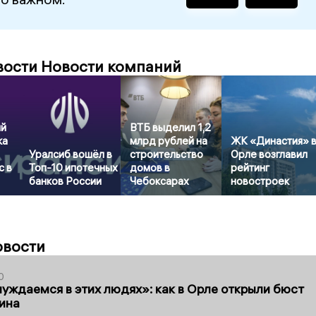
вости Новости компаний
ый
ВТБ выделил 1,2
ка
млрд рублей на
ЖК «Династия» 
Уралсиб вошёл в
строительство
Орле возглавил
с в
Топ-10 ипотечных
домов в
рейтинг
банков России
Чебоксарах
новостроек
овости
0
уждаемся в этих людях»: как в Орле открыли бюст
ина