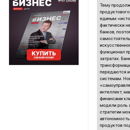
Тему продолж
продуктового
единым «исто
фактически н
банков, поэт
самостоятель
искусственно
функционал п
затратах. Бан
трансформаци
передаются и
системам. Нов
«самоуправля
интеллект, ма
финансами кли
модели роль а
стратегии мо
автономность,
продуктов под