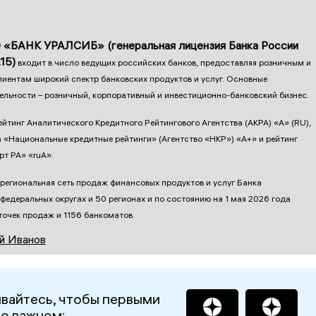
 «БАНК УРАЛСИБ» (генеральная лицензия Банка России
15)
входит в число ведущих российских банков, предоставляя розничным и
иентам широкий спектр банковских продуктов и услуг. Основные
ельности – розничный, корпоративный и инвестиционно-банковский бизнес.
ейтинг Аналитического Кредитного Рейтингового Агентства (АКРА) «А» (RU),
а «Национальные кредитные рейтинги» (Агентство «НКР») «А+» и рейтинг
рт РА» «ruА».
региональная сеть продаж финансовых продуктов и услуг Банка
 федеральных округах и 50 регионах и по состоянию на 1 мая 2026 года
точек продаж и 1156 банкоматов.
й Иванов
вайтесь, чтобы первыми
 о важном: