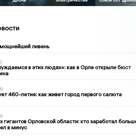
овости
2
 мощнейший ливень
0
уждаемся в этих людях»: как в Орле открыли бюст
ина
30
ет 460-летие: как живет город первого салюта
30
х гигантов Орловской области: кто заработал больш
шел в минус