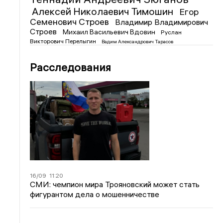
Алексей Николаевич Тимошин
Егор
Семенович Строев
Владимир Владимирович
Строев
Михаил Васильевич Вдовин
Руслан
Викторович Перелыгин
Вадим Александрович Тарасов
Расследования
16/09
11:20
СМИ: чемпион мира Трояновский может стать
фигурантом дела о мошенничестве