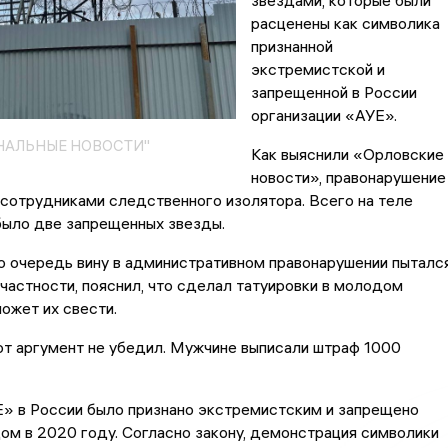
звездами, которые были
расценены как символика
признанной
экстремистской и
запрещенной в России
организации «АУЕ».
НАЛЬНЫЕ НОВОСТИ"
Как выяснили «Орловские
новости», правонарушение
сотрудниками следственного изолятора. Всего на теле
было две запрещенных звезды.
ю очередь вину в административном правонарушении пыталс
в частности, пояснил, что сделал татуировки в молодом
может их свести.
от аргумент не убедил. Мужчине выписали штраф 1000
» в России было признано экстремистским и запрещено
м в 2020 году. Согласно закону, демонстрация символики