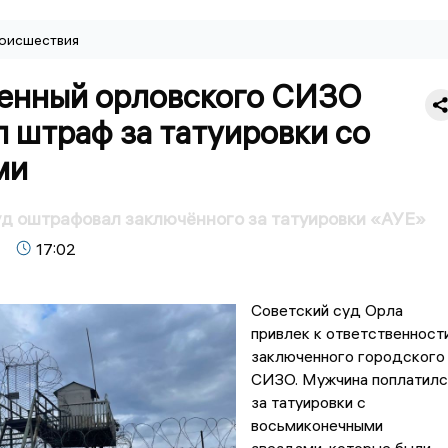
оисшествия
енный орловского СИЗО
 штраф за татуировки со
ми
д оштрафовал заключённого за татуировки «АУЕ»
17:02
Советский суд Орла
привлек к ответственност
заключенного городского
СИЗО. Мужчина поплатилс
за татуировки с
восьмиконечными