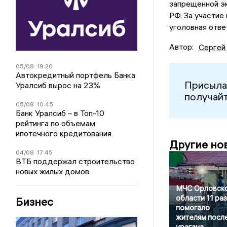
запрещенной эк
РФ. За участие
уголовная отве
Автор:
Сергей
05/08
19:20
Автокредитный портфель Банка
Присыла
Уралсиб вырос на 23%
получайт
05/08
10:45
Банк Уралсиб – в Топ-10
рейтинга по объемам
ипотечного кредитования
Другие но
04/08
17:45
ВТБ поддержал строительство
новых жилых домов
МЧС Орловск
области 11 раз
Бизнес
помогало
жителям посл
урагана