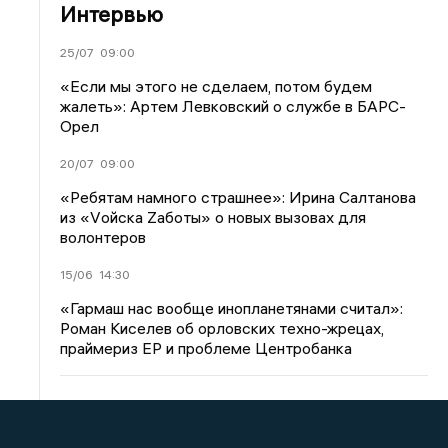
Интервью
25/07
09:00
«Если мы этого не сделаем, потом будем
жалеть»: Артем Левковский о службе в БАРС-
Орел
20/07
09:00
«Ребятам намного страшнее»: Ирина Салтанова
из «Vойска Zаботы» о новых вызовах для
волонтеров
15/06
14:30
«Гармаш нас вообще инопланетянами считал»:
Роман Киселев об орловских техно-жрецах,
праймериз ЕР и проблеме Центробанка