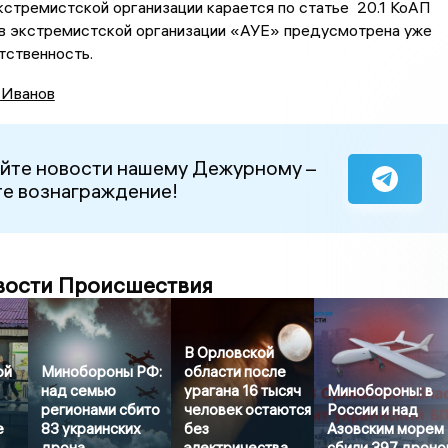
стремистской организации карается по статье 20.1 КоАП
 в экстремистской организации «АУЕ» предусмотрена уже
тственность.
 Иванов
йте новости нашему Дежурному –
е вознаграждение!
вости Происшествия
В Орловской
ой
Минобороны РФ:
области после
над семью
урагана 16 тысяч
Минобороны: в
регионами сбито
человек остаются
России и над
е
83 украинских
без
Азовским морем
дрона
электричества
сбили 397 дроно