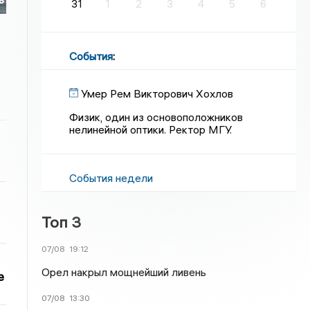
31
1
2
3
4
5
6
События
:
Умер Рем Викторович Хохлов
Физик, один из основоположников
нелинейной оптики. Ректор МГУ.
События недели
Топ 3
07/08
19:12
Орел накрыл мощнейший ливень
е
07/08
13:30