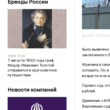
Бренды России
© ООО "РЕГИО
было выявлено 
заключенного 
07/08
17:00
7 августа 1803 года граф
Мужчина в сво
Федор Иванович Толстой
отправился в кругосветное
оспорить. Он, 
путешествие
возрасте и не 
Однако суд эт
Новости компаний
рублей.
Движение «АУЕ
Верховным судо