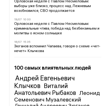
Орловская неделя с Павлом Несмеловым:
выборы уже близко, процесс над Лежневым
возобновился, СВО продолжается
19/07
10:00
Орловская неделя с Павлом Несмеловым:
криминальные чтива, победа над безбензиньем и
молитвы о ясном солнышке
18/07
15:35
Зюганов вспомнил Чапаева, говоря о схеме «чет-
нечет» Клычкова
100 самых влиятельных людей
Андрей Евгеньевич
Клычков
Виталий
Анатольевич Рыбаков
Леонид
Семенович Музалевский
Геннадий Андреевич Зюганов