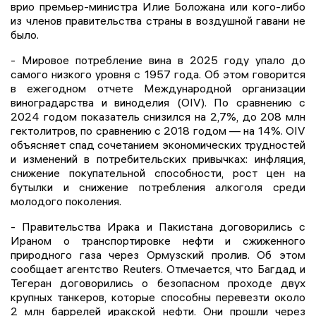
врио премьер-министра Илие Боложана или кого-либо
из членов правительства страны в воздушной гавани не
было.
- Мировое потребление вина в 2025 году упало до
самого низкого уровня с 1957 года. Об этом говорится
в ежегодном отчете Международной организации
виноградарства и виноделия (OIV). По сравнению с
2024 годом показатель снизился на 2,7%, до 208 млн
гектолитров, по сравнению с 2018 годом — на 14%. OIV
объясняет спад сочетанием экономических трудностей
и изменений в потребительских привычках: инфляция,
снижение покупательной способности, рост цен на
бутылки и снижение потребления алкоголя среди
молодого поколения.
- Правительства Ирака и Пакистана договорились с
Ираном о транспортировке нефти и сжиженного
природного газа через Ормузский пролив. Об этом
сообщает агентство Reuters. Отмечается, что Багдад и
Тегеран договорились о безопасном проходе двух
крупных танкеров, которые способны перевезти около
2 млн баррелей иракской нефти. Они прошли через