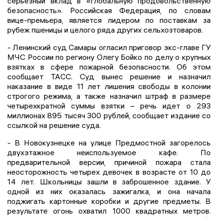
серьезный вклад в «глобальную продовольственную
безопасность». Российская Федерация, по словам
вице-премьера, является лидером по поставкам за
рубеж пшеницы и целого ряда других сельхозтоваров.
- Ленинский суд Самары огласил приговор экс-главе ГУ
МЧС России по региону Олегу Бойко по делу о крупных
взятках в сфере пожарной безопасности. Об этом
сообщает ТАСС. Суд вынес решение и назначил
наказание в виде 11 лет лишения свободы в колонии
строгого режима, а также назначил штраф в размере
четырехкратной суммы взятки – речь идет о 293
миллионах 895 тысяч 300 рублей, сообщает издание со
ссылкой на решение суда.
- В Новокузнецке на улице Предмостной загорелось
двухэтажное неиспользуемое кафе. По
предварительной версии, причиной пожара стала
неосторожность четырех девочек в возрасте от 10 до
14 лет. Школьницы зашли в заброшенное здание. У
одной из них оказалась зажигалка, и она начала
поджигать картонные коробки и другие предметы. В
результате огонь охватил 1000 квадратных метров.