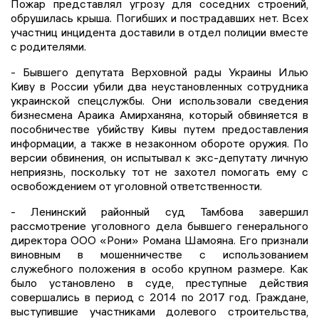
Пожар представлял угрозу для соседних строений,
обрушилась крыша. Погибших и пострадавших нет. Всех
участниц инцидента доставили в отдел полиции вместе
с родителями.
- Бывшего депутата Верховной рады Украины Илью
Киву в России убили два неустановленных сотрудника
украинской спецслужбы. Они использовали сведения
бизнесмена Араика Амирханяна, который обвиняется в
пособничестве убийству Кивы путем предоставления
информации, а также в незаконном обороте оружия. По
версии обвинения, он испытывал к экс-депутату личную
неприязнь, поскольку тот не захотел помогать ему с
освобождением от уголовной ответственности.
- Ленинский районный суд Тамбова завершил
рассмотрение уголовного дела бывшего генерального
директора ООО «Рони» Романа Шамояна. Его признали
виновным в мошенничестве с использованием
служебного положения в особо крупном размере. Как
было установлено в суде, преступные действия
совершались в период с 2014 по 2017 год. Граждане,
выступившие участниками долевого строительства,