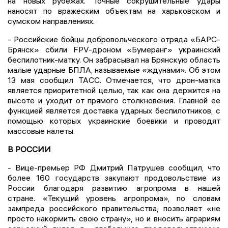
на новых рубежах. Точные сокрушительные удары
наносят по вражеским объектам на харьковском и
сумском направлениях.
- Российские бойцы добровольческого отряда «БАРС-
Брянск» сбили FPV-дроном «Бумеранг» украинский
беспилотник-матку. Он забрасывал на Брянскую область
малые ударные БПЛА, называемые «ждунами». Об этом
13 мая сообщил ТАСС. Отмечается, что дрон-матка
является приоритетной целью, так как она держится на
высоте и уходит от прямого столкновения. Главной ее
функцией является доставка ударных беспилотников, с
помощью которых украинские боевики и проводят
массовые налеты.
В РОССИИ
- Вице-премьер РФ Дмитрий Патрушев сообщил, что
более 160 государств закупают продовольствие из
России благодаря развитию агропрома в нашей
стране. «Текущий уровень агропрома», по словам
зампреда российского правительства, позволяет «не
просто накормить свою страну», но и вносить аграриям