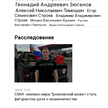
Геннадий Андреевич Зюганов
Алексей Николаевич Тимошин
Егор
Семенович Строев
Владимир Владимирович
Строев
Михаил Васильевич Вдовин
Руслан
Викторович Перелыгин
Вадим Александрович Тарасов
Расследования
16/09
11:20
СМИ: чемпион мира Трояновский может стать
фигурантом дела о мошенничестве