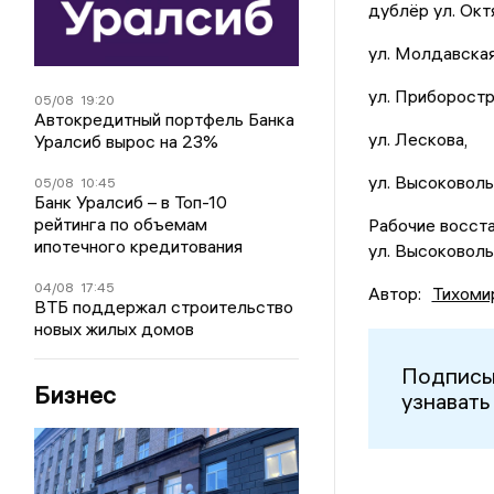
дублёр ул. Окт
ул. Молдавская
ул. Приборостр
05/08
19:20
Автокредитный портфель Банка
ул. Лескова,
Уралсиб вырос на 23%
ул. Высоковоль
05/08
10:45
Банк Уралсиб – в Топ-10
рейтинга по объемам
Рабочие восста
ипотечного кредитования
ул. Высоковоль
04/08
17:45
Автор:
Тихоми
ВТБ поддержал строительство
новых жилых домов
Подписы
Бизнес
узнавать