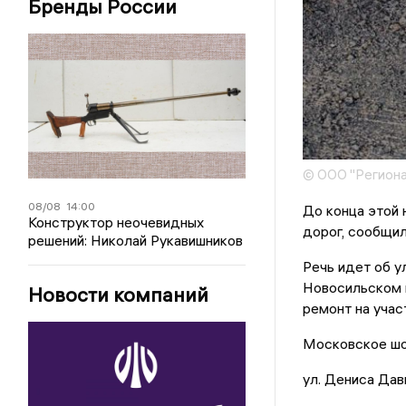
Бренды России
© ООО "Региона
08/08
14:00
До конца этой 
Конструктор неочевидных
дорог, сообщил
решений: Николай Рукавишников
Речь идет об у
Новосильском 
Новости компаний
ремонт на учас
Московское шо
ул. Дениса Дав