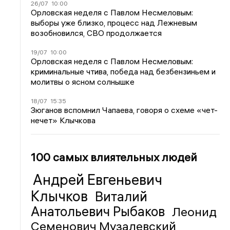
26/07
10:00
Орловская неделя с Павлом Несмеловым:
выборы уже близко, процесс над Лежневым
возобновился, СВО продолжается
19/07
10:00
Орловская неделя с Павлом Несмеловым:
криминальные чтива, победа над безбензиньем и
молитвы о ясном солнышке
18/07
15:35
Зюганов вспомнил Чапаева, говоря о схеме «чет-
нечет» Клычкова
100 самых влиятельных людей
Андрей Евгеньевич
Клычков
Виталий
Анатольевич Рыбаков
Леонид
Семенович Музалевский