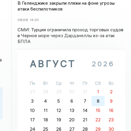
В Геленджике закрыли пляжи на фоне угрозы
атаки беспилотников
08/08
14:30
СМИ: Турция ограничила проход торговых судов
в Черное море через Дарданеллы из-за атак
БПЛА
а
АВГУСТ
2026
Пн
Вт
Ср
Чт
Пт
Сб
Вс
27
28
29
30
31
1
2
3
4
5
6
7
8
9
10
11
12
13
14
15
16
17
18
19
20
21
22
23
24
25
26
27
28
29
30