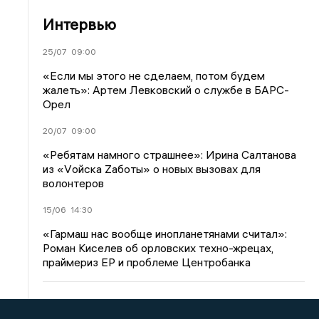
Интервью
25/07
09:00
«Если мы этого не сделаем, потом будем
жалеть»: Артем Левковский о службе в БАРС-
Орел
20/07
09:00
«Ребятам намного страшнее»: Ирина Салтанова
из «Vойска Zаботы» о новых вызовах для
волонтеров
15/06
14:30
«Гармаш нас вообще инопланетянами считал»:
Роман Киселев об орловских техно-жрецах,
праймериз ЕР и проблеме Центробанка