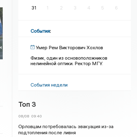
31
1
2
3
4
5
6
События
:
н
Умер Рем Викторович Хохлов
Физик, один из основоположников
нелинейной оптики. Ректор МГУ.
События недели
Топ 3
08/08
09:40
Орловцам потребовалась эвакуация из-за
подтопления после ливня