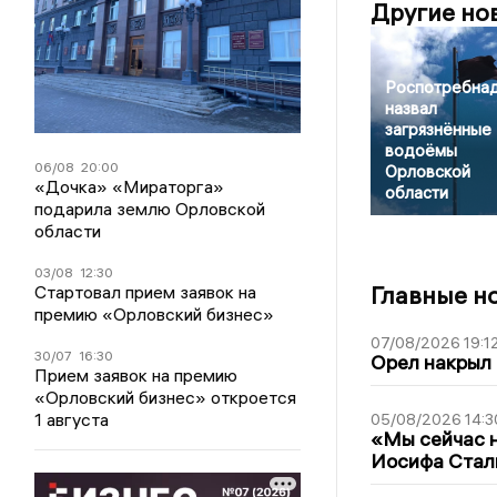
Другие но
Роспотребна
назвал
загрязнённые
водоёмы
06/08
20:00
Орловской
«Дочка» «Мираторга»
области
подарила землю Орловской
области
03/08
12:30
Главные н
Стартовал прием заявок на
премию «Орловский бизнес»
07/08/2026 19:1
30/07
16:30
Орел накрыл
Прием заявок на премию
«Орловский бизнес» откроется
1 августа
05/08/2026 14:3
«Мы сейчас н
Иосифа Стал