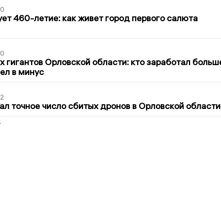
30
ет 460-летие: как живет город первого салюта
30
х гигантов Орловской области: кто заработал больш
шел в минус
02
ал точное число сбитых дронов в Орловской области
2