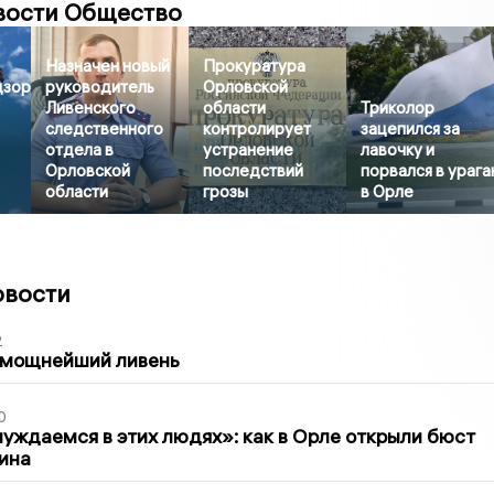
вости Общество
Назначен новый
Прокуратура
дзор
руководитель
Орловской
Ливенского
области
Триколор
следственного
контролирует
зацепился за
отдела в
устранение
лавочку и
Орловской
последствий
порвался в урага
области
грозы
в Орле
овости
2
 мощнейший ливень
0
уждаемся в этих людях»: как в Орле открыли бюст
ина