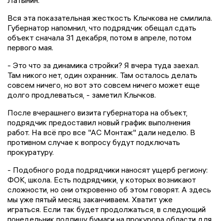
Латынин.
Вся эта показательная жесткость Клычкова не смилила.
Губернатор напомнил, что подрядчик обещал сдать
объект сначала 31 декабря, потом в апреле, потом
первого мая.
- Это что за динамика стройки? Я вчера туда заехал.
Там никого нет, один охранник. Там осталось делать
совсем ничего, но вот это совсем ничего может еще
долго продлеваться, - заметил Клычков.
После вчерашнего визита губернатора на объект,
подрядчик предоставил новый график выполнения
работ. На всё про все "АС Монтаж" дали неделю. В
противном случае к вопросу будут подключать
прокуратуру.
- Подобного рода подрядчики наносят ущерб региону:
ФОК, школа. Есть подрядчики, у которых возникают
сложности, но они откровенно об этом говорят. А здесь
мы уже пятый месяц заканчиваем. Хватит уже
играться. Если так будет продолжаться, в следующий
понедельник подпишу бумаги на прокурора области для