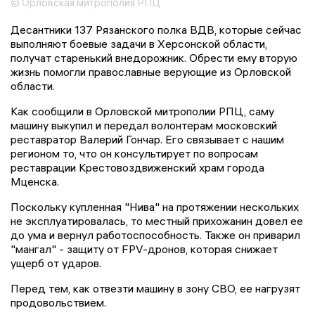
© Орловская митрополия РПЦ
Десантники 137 Рязанского полка ВДВ, которые сейчас
выполняют боевые задачи в Херсонской области,
получат старенький внедорожник. Обрести ему вторую
жизнь помогли православные верующие из Орловской
области.
Как сообщили в Орловской митрополии РПЦ, саму
машину выкупил и передал волонтерам московский
реставратор Валерий Гончар. Его связывает с нашим
регионом то, что он консультирует по вопросам
реставрации Крестовоздвиженский храм города
Мценска.
Поскольку купленная "Нива" на протяжении нескольких
не эксплуатировалась, то местный прихожанин довел ее
до ума и вернул работоспособность. Также он приварил
"мангал" - защиту от FPV-дронов, которая снижает
ущерб от ударов.
Перед тем, как отвезти машину в зону СВО, ее нагрузят
продовольствием.