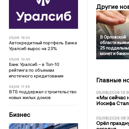
Другие но
В Орловской
05/08
19:20
Автокредитный портфель Банка
области выяв
25 поддельны
Уралсиб вырос на 23%
монет и банкн
05/08
10:45
Банк Уралсиб – в Топ-10
рейтинга по объемам
ипотечного кредитования
Главные н
04/08
17:45
ВТБ поддержал строительство
05/08/2026 14:3
«Мы сейчас н
новых жилых домов
Иосифа Стал
Бизнес
05/08/2026 08:
Орёл праздну
сегодня