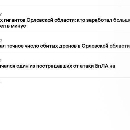
30
х гигантов Орловской области: кто заработал больш
шел в минус
02
ал точное число сбитых дронов в Орловской области
0
нчался один из пострадавших от атаки БпЛА на
2