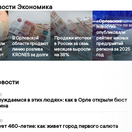
вости Экономика
«Орловские
новости»
опубликовали
В Орловской
Продажи ипотеки
рейтинг мясных
или
области продают
в России за семь
предприятий
х
линию розлива
месяцев выросли
региона за 2025
от
KRONES за долги
на 38%
год
овости
0
уждаемся в этих людях»: как в Орле открыли бюст
ина
30
ет 460-летие: как живет город первого салюта