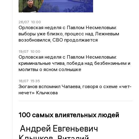
26/07
10:00
Орловская неделя с Павлом Несмеловым:
выборы уже близко, процесс над Лежневым
возобновился, СВО продолжается
19/07
10:00
Орловская неделя с Павлом Несмеловым:
криминальные чтива, победа над безбензиньем и
молитвы о ясном солнышке
18/07
15:35
Зюганов вспомнил Чапаева, говоря о схеме «чет-
нечет» Клычкова
100 самых влиятельных людей
Андрей Евгеньевич
Клычков
Виталий