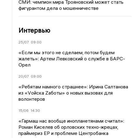
СМИ: чемпион мира Трояновский может стать
фигурантом дела о мошенничестве
Интервью
25/07
09:00
«Если мы этого не сделаем, потом будем
жалеть»: Артем Левковский о службе в БАРС-
Орел
20/07
09:00
«Ребятам намного страшнее»: Ирина Салтанова
из «Vойска Zаботы» о новых вызовах для
волонтеров
15/06
14:30
«Гармаш нас вообще инопланетянами считал»:
Роман Киселев об орловских техно-жрецах,
праймериз ЕР и проблеме Центробанка