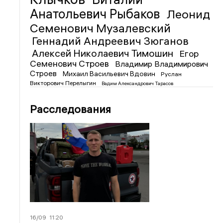
Анатольевич Рыбаков
Леонид
Семенович Музалевский
Геннадий Андреевич Зюганов
Алексей Николаевич Тимошин
Егор
Семенович Строев
Владимир Владимирович
Строев
Михаил Васильевич Вдовин
Руслан
Викторович Перелыгин
Вадим Александрович Тарасов
Расследования
16/09
11:20