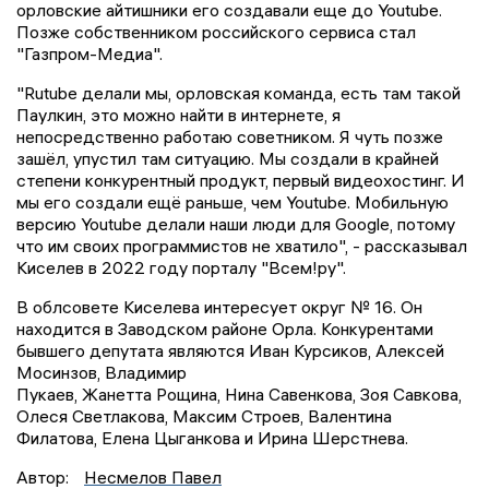
орловские айтишники его создавали еще до Youtube.
Позже собственником российского сервиса стал
"Газпром-Медиа".
"Rutube делали мы, орловская команда, есть там такой
Паулкин, это можно найти в интернете, я
непосредственно работаю советником. Я чуть позже
зашёл, упустил там ситуацию. Мы создали в крайней
степени конкурентный продукт, первый видеохостинг. И
мы его создали ещё раньше, чем Youtube. Мобильную
версию Youtube делали наши люди для Google, потому
что им своих программистов не хватило", - рассказывал
Киселев в 2022 году порталу "Всем!ру".
В облсовете Киселева интересует округ № 16. Он
находится в Заводском районе Орла. Конкурентами
бывшего депутата являются Иван Курсиков, Алексей
Мосинзов, Владимир
Пукаев, Жанетта Рощина, Нина Савенкова, Зоя Савкова,
Олеся Светлакова, Максим Строев, Валентина
Филатова, Елена Цыганкова и Ирина Шерстнева.
Автор:
Несмелов Павел