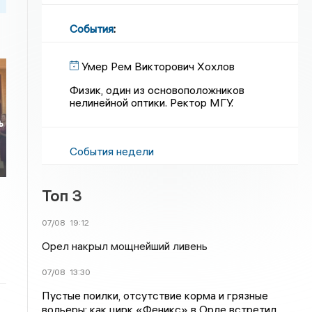
События
:
Умер Рем Викторович Хохлов
Физик, один из основоположников
нелинейной оптики. Ректор МГУ.
ь
События недели
Топ 3
07/08
19:12
Орел накрыл мощнейший ливень
07/08
13:30
Пустые поилки, отсутствие корма и грязные
вольеры: как цирк «Феникс» в Орле встретил