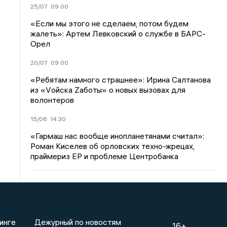
25/07
09:00
«Если мы этого не сделаем, потом будем
жалеть»: Артем Левковский о службе в БАРС-
Орел
20/07
09:00
«Ребятам намного страшнее»: Ирина Салтанова
из «Vойска Zаботы» о новых вызовах для
волонтеров
15/06
14:30
«Гармаш нас вообще инопланетянами считал»:
Роман Киселев об орловских техно-жрецах,
праймериз ЕР и проблеме Центробанка
инге
Дежурный по новостям
16+