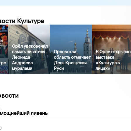
вости Культура
 и
Орёл увековечил
память писателя
Орловская
В Орле открылас
Леонида
область отмечает
выставка
тре
Андреева
День Крещения
«Культура в
муралами
Руси
лицах»
овости
2
 мощнейший ливень
0