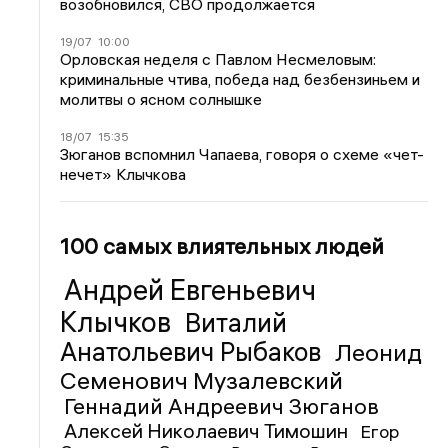
возобновился, СВО продолжается
19/07
10:00
Орловская неделя с Павлом Несмеловым:
криминальные чтива, победа над безбензиньем и
молитвы о ясном солнышке
18/07
15:35
Зюганов вспомнил Чапаева, говоря о схеме «чет-
нечет» Клычкова
100 самых влиятельных людей
Андрей Евгеньевич
Клычков
Виталий
Анатольевич Рыбаков
Леонид
Семенович Музалевский
Геннадий Андреевич Зюганов
Алексей Николаевич Тимошин
Егор