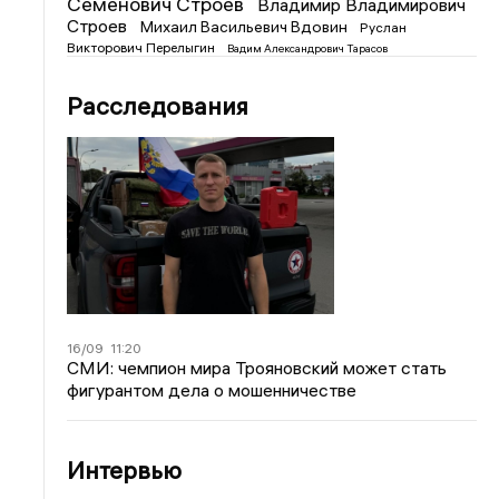
Семенович Строев
Владимир Владимирович
Строев
Михаил Васильевич Вдовин
Руслан
Викторович Перелыгин
Вадим Александрович Тарасов
Расследования
16/09
11:20
СМИ: чемпион мира Трояновский может стать
фигурантом дела о мошенничестве
Интервью