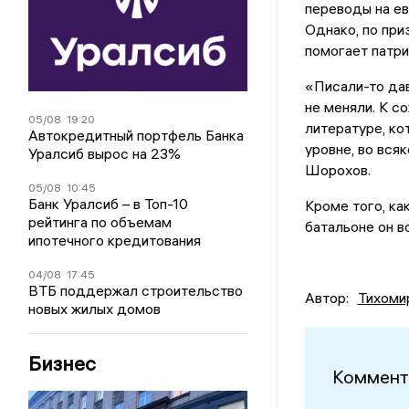
переводы на ев
Однако, по при
помогает патр
«Писали-то дав
не меняли. К с
05/08
19:20
литературе, к
Автокредитный портфель Банка
уровне, во вся
Уралсиб вырос на 23%
Шорохов.
05/08
10:45
Банк Уралсиб – в Топ-10
Кроме того, ка
рейтинга по объемам
батальоне он в
ипотечного кредитования
04/08
17:45
ВТБ поддержал строительство
Автор:
Тихоми
новых жилых домов
Бизнес
Коммент