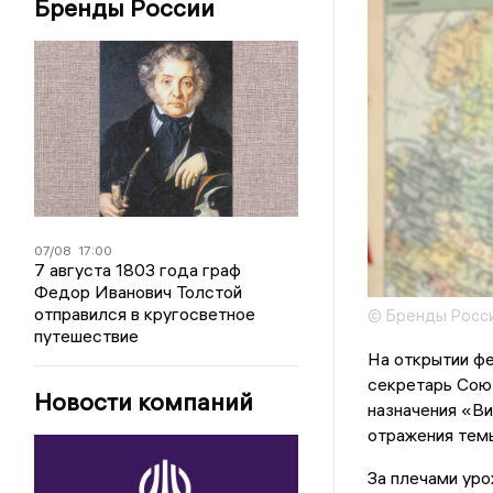
Бренды России
07/08
17:00
7 августа 1803 года граф
Федор Иванович Толстой
отправился в кругосветное
© Бренды Росс
путешествие
На открытии фе
секретарь Сою
Новости компаний
назначения «В
отражения темы
За плечами уро