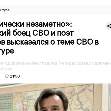
льтура
ически незаметно»:
кий боец СВО и поэт
в высказался о теме СВО в
туре
эт Шорохов на фестивале в Туле рассказал о влияни
ратуру
21:00