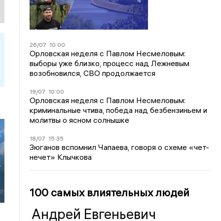
26/07
10:00
Орловская неделя с Павлом Несмеловым:
выборы уже близко, процесс над Лежневым
возобновился, СВО продолжается
19/07
10:00
Орловская неделя с Павлом Несмеловым:
криминальные чтива, победа над безбензиньем и
молитвы о ясном солнышке
18/07
15:35
Зюганов вспомнил Чапаева, говоря о схеме «чет-
нечет» Клычкова
в
100 самых влиятельных людей
Андрей Евгеньевич