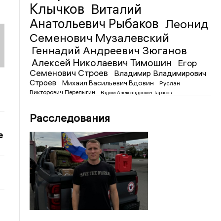
Клычков
Виталий
Анатольевич Рыбаков
Леонид
Семенович Музалевский
Геннадий Андреевич Зюганов
Алексей Николаевич Тимошин
Егор
Семенович Строев
Владимир Владимирович
Строев
Михаил Васильевич Вдовин
Руслан
Викторович Перелыгин
Вадим Александрович Тарасов
Расследования
е