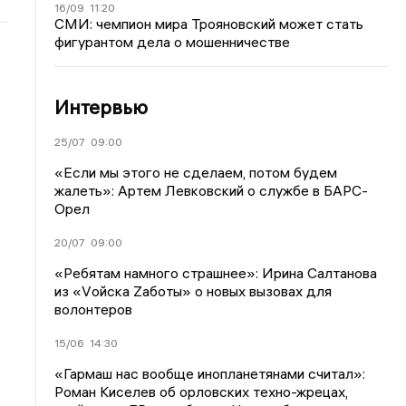
16/09
11:20
СМИ: чемпион мира Трояновский может стать
фигурантом дела о мошенничестве
Интервью
25/07
09:00
«Если мы этого не сделаем, потом будем
жалеть»: Артем Левковский о службе в БАРС-
Орел
20/07
09:00
«Ребятам намного страшнее»: Ирина Салтанова
из «Vойска Zаботы» о новых вызовах для
волонтеров
15/06
14:30
«Гармаш нас вообще инопланетянами считал»:
Роман Киселев об орловских техно-жрецах,