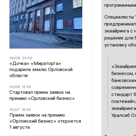
программными
Специалисты 
предпринимат
эквайринга с 
решение для 
установку об
06/08
20:00
«Дочка» «Мираторга»
«Эквайринг
подарила землю Орловской
бизнесом,
области
банковских
современны
03/08
12:30
Стартовал прием заявок на
стандарт б
премию «Орловский бизнес»
платежей»,
эквайринга
30/07
16:30
Прием заявок на премию
Уралсиб Ол
«Орловский бизнес» откроется
1 августа