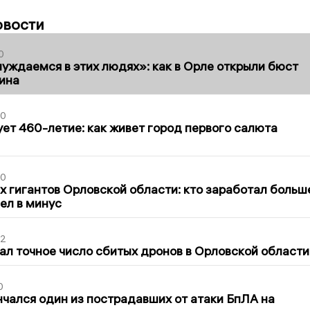
овости
0
уждаемся в этих людях»: как в Орле открыли бюст
ина
30
ет 460-летие: как живет город первого салюта
30
х гигантов Орловской области: кто заработал больш
шел в минус
02
ал точное число сбитых дронов в Орловской области
0
нчался один из пострадавших от атаки БпЛА на