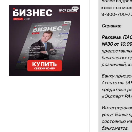
Более подроб
клиентов мож
8-800-700-77
Справка:
Реклама. ПАО
№30 от 10.09
предоставляя
банковских п
розничный, к
Банку присво
Агентства (А
кредитные ре
«Эксперт РА»
Интегрирован
услуг Банка п
состоянию на
банкоматов.