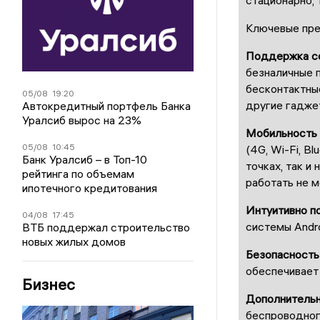
Ключевые пре
Поддержка со
безналичные п
бесконтактные
05/08
19:20
другие гадже
Автокредитный портфель Банка
Уралсиб вырос на 23%
Мобильность 
05/08
10:45
(4G, Wi-Fi, B
Банк Уралсиб – в Топ-10
точках, так и
рейтинга по объемам
работать не м
ипотечного кредитования
Интуитивно п
04/08
17:45
системы Andro
ВТБ поддержал строительство
новых жилых домов
Безопасность
обеспечивает
Бизнес
Дополнитель
беспроводного