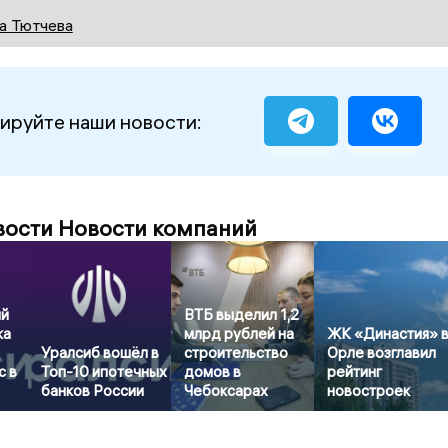
а Тютчева
ируйте наши новости:
вости Новости компаний
ый
ВТБ выделил 1,2
ка
млрд рублей на
ЖК «Династия» 
Уралсиб вошёл в
строительство
Орле возглавил
с в
Топ-10 ипотечных
домов в
рейтинг
банков России
Чебоксарах
новостроек