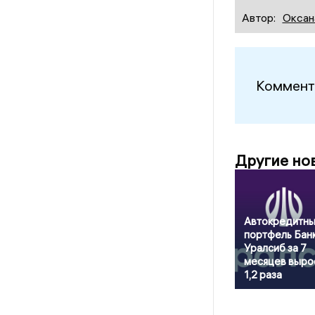
Автор:
Оксан
Коммент
Другие но
Автокредитн
портфель Бан
Уралсиб за 7
месяцев выро
1,2 раза