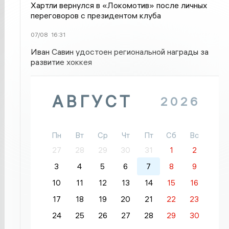
Хартли вернулся в «Локомотив» после личных
переговоров с президентом клуба
07/08
16:31
Иван Савин удостоен региональной награды за
развитие хоккея
АВГУСТ
2026
Пн
Вт
Ср
Чт
Пт
Сб
Вс
27
28
29
30
31
1
2
3
4
5
6
7
8
9
10
11
12
13
14
15
16
17
18
19
20
21
22
23
24
25
26
27
28
29
30