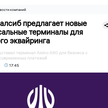
вости компаний
ралсиб предлагает новые
сальные терминалы для
го эквайринга
ставил терминал Aisino A90 для бизнеса с
современных платежей
17:45