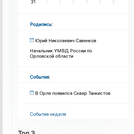
31
1
2
3
4
5
6
Родились
:
Юрий Николаевич Савенков
Начальник УМВД России по
Орловской области
События
:
В Орле появился Сквер Танкистов
События недели
Топ 3