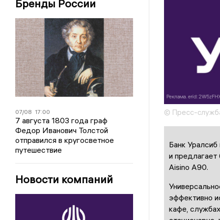
Бренды России
© Пресс-служб
07/08
17:00
7 августа 1803 года граф
Федор Иванович Толстой
отправился в кругосветное
Банк Уралсиб
путешествие
и предлагает
Aisino A90.
Новости компаний
Универсально
эффективно ис
кафе, службах
стационарно, 