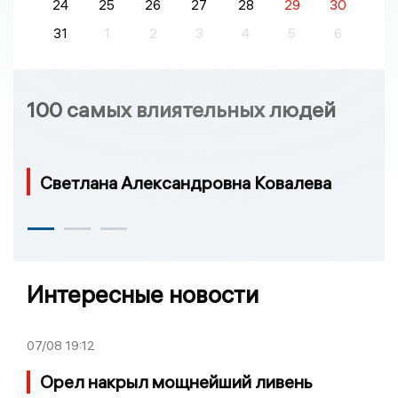
24
25
26
27
28
29
30
31
1
2
3
4
5
6
100 самых влиятельных людей
Светлана Александровна Ковалева
Интересные новости
07/08
19:12
Орел накрыл мощнейший ливень