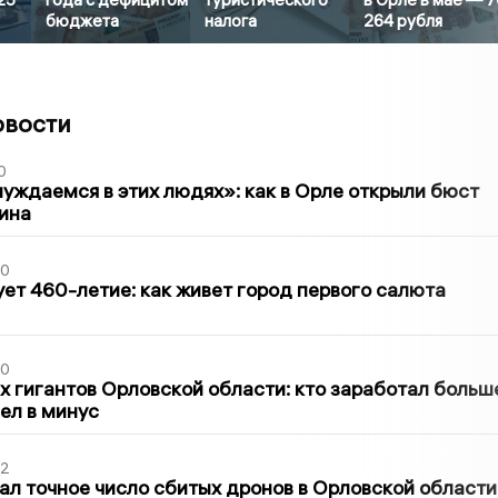
бюджета
налога
264 рубля
овости
0
уждаемся в этих людях»: как в Орле открыли бюст
ина
30
ет 460-летие: как живет город первого салюта
30
х гигантов Орловской области: кто заработал больш
шел в минус
02
ал точное число сбитых дронов в Орловской области