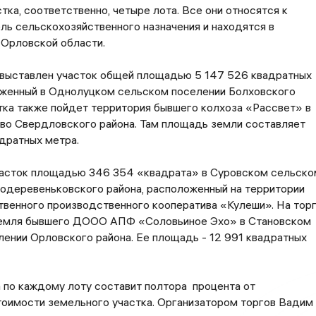
тка, соответственно, четыре лота. Все они относятся к
ль сельскохозяйственного назначения и находятся в
 Орловской области.
н выставлен участок общей площадью 5 147 526 квадратных
оженный в Однолуцком сельском поселении Болховского
тка также пойдет территория бывшего колхоза «Рассвет» в
во Свердловского района. Там площадь земли составляет
дратных метра.
участок площадью 346 354 «квадрата» в Суровском сельско
одеревеньковского района, расположенный на территории
венного производственного кооператива «Кулеши». На тор
земля бывшего ДООО АПФ «Соловьиное Эхо» в Становском
ении Орловского района. Ее площадь - 12 991 квадратных
 по каждому лоту составит полтора процента от
тоимости земельного участка. Организатором торгов Вадим