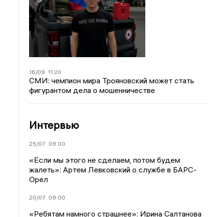
16/09
11:20
СМИ: чемпион мира Трояновский может стать
фигурантом дела о мошенничестве
Интервью
25/07
09:00
«Если мы этого не сделаем, потом будем
жалеть»: Артем Левковский о службе в БАРС-
Орел
20/07
09:00
«Ребятам намного страшнее»: Ирина Салтанова