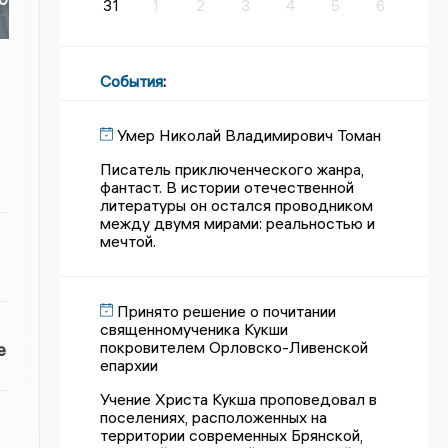
31
1
2
3
4
5
6
События
:
Умер Николай Владимирович Томан
Писатель приключенческого жанра,
фантаст. В истории отечественной
литературы он остался проводником
между двумя мирами: реальностью и
мечтой.
Принято решение о почитании
священномученика Кукши
покровителем Орловско-Ливенской
е
епархии
Учение Христа Кукша проповедовал в
поселениях, расположенных на
территории современных Брянской,