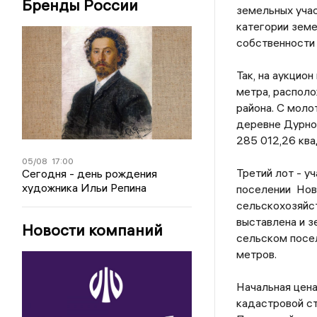
Бренды России
земельных учас
категории земе
собственности
Так, на аукцио
метра, распол
района. С моло
деревне Дурно
285 012,26 ква
05/08
17:00
Третий лот - 
Сегодня - день рождения
художника Ильи Репина
поселении Нов
сельскохозяйст
выставлена и 
Новости компаний
сельском посел
метров.
Начальная цена
кадастровой с