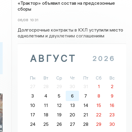
«Трактор» объявил состав на предсезонные
сборы
06/08
10:31
Долгосрочные контракты в КХЛ уступили место
однолетним и двухлетним соглашениям
АВГУСТ
2026
Пн
Вт
Ср
Чт
Пт
Сб
Вс
27
28
29
30
31
1
2
3
4
5
6
7
8
9
10
11
12
13
14
15
16
17
18
19
20
21
22
23
24
25
26
27
28
29
30
а
70