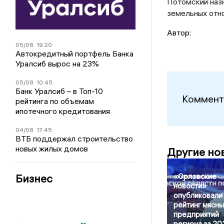
Потомский наз
земельных отн
Автор:
05/08
19:20
Автокредитный портфель Банка
Уралсиб вырос на 23%
05/08
10:45
Банк Уралсиб – в Топ-10
Коммент
рейтинга по объемам
ипотечного кредитования
04/08
17:45
ВТБ поддержал строительство
новых жилых домов
Другие но
«Орловские
Бизнес
новости»
опубликовали
рейтинг мясны
предприятий
региона за 20