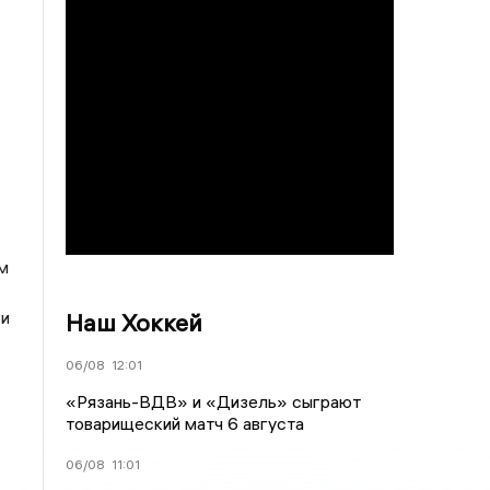
м
ги
Наш Хоккей
06/08
12:01
«Рязань-ВДВ» и «Дизель» сыграют
товарищеский матч 6 августа
06/08
11:01