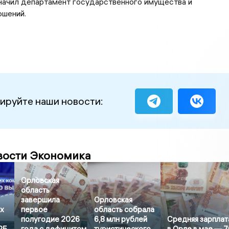
начил департамент государственного имущества и
ошений.
ируйте наши новости:
вости Экономика
Орловская
область
завершила
Орловская
х
первое
область собрала
полугодие 2026
6,8 млн рублей
Средняя зарплат
25
года с дефицитом
туристического
в Орле в мае — 