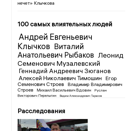
нечет» Клычкова
100 самых влиятельных людей
Андрей Евгеньевич
Клычков
Виталий
Анатольевич Рыбаков
Леонид
Семенович Музалевский
Геннадий Андреевич Зюганов
Алексей Николаевич Тимошин
Егор
Семенович Строев
Владимир Владимирович
Строев
Михаил Васильевич Вдовин
Руслан
Викторович Перелыгин
Вадим Александрович Тарасов
Расследования