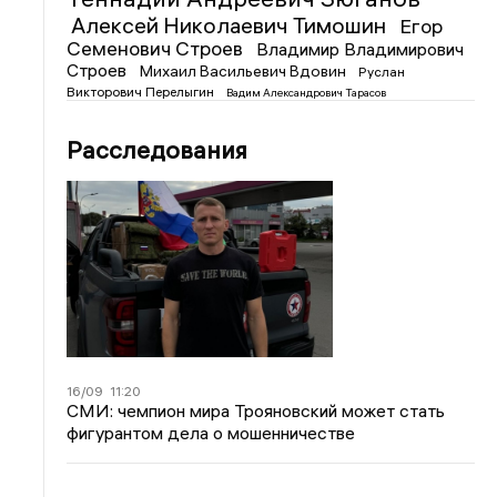
Алексей Николаевич Тимошин
Егор
Семенович Строев
Владимир Владимирович
Строев
Михаил Васильевич Вдовин
Руслан
Викторович Перелыгин
Вадим Александрович Тарасов
Расследования
16/09
11:20
СМИ: чемпион мира Трояновский может стать
фигурантом дела о мошенничестве