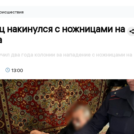
оисшествия
ц накинулся с ножницами на
а
чил два года колонии за нападение с ножницами на
13:00