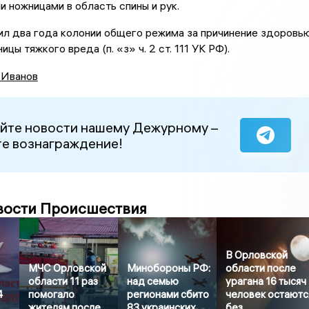
 ножницами в область спины и рук.
ил два года колонии общего режима за причинение здоровь
цы тяжкого вреда (п. «з» ч. 2 ст. 111 УК РФ).
 Иванов
йте новости нашему Дежурному –
е вознаграждение!
вости Происшествия
В Орловской
МЧС Орловской
Минобороны РФ:
области после
области 11 раз
над семью
урагана 16 тысяч
4
помогало
регионами сбито
человек остаютс
жителям после
83 украинских
без