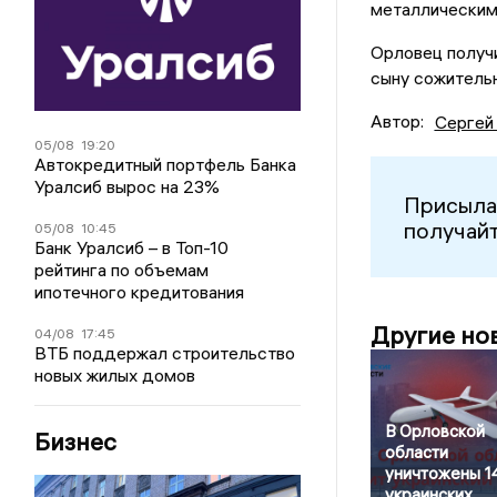
металлическими
Орловец получ
сыну сожительни
Автор:
Сергей
05/08
19:20
Автокредитный портфель Банка
Уралсиб вырос на 23%
Присыла
получайт
05/08
10:45
Банк Уралсиб – в Топ-10
рейтинга по объемам
ипотечного кредитования
Другие но
04/08
17:45
ВТБ поддержал строительство
новых жилых домов
В Орловской
Бизнес
области
уничтожены 1
украинских