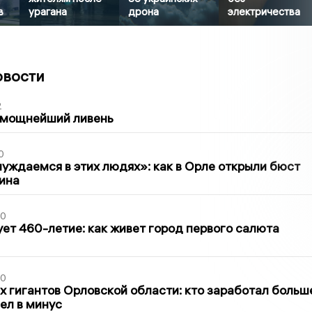
в
урагана
дрона
электричества
овости
2
 мощнейший ливень
0
уждаемся в этих людях»: как в Орле открыли бюст
ина
30
ет 460-летие: как живет город первого салюта
30
х гигантов Орловской области: кто заработал больш
шел в минус