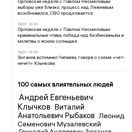
Орловская неделя с Павлом Несмеловым:
выборы уже близко, процесс над Лежневым
возобновился, СВО продолжается
19/07
10:00
Орловская неделя с Павлом Несмеловым:
криминальные чтива, победа над безбензиньем и
молитвы о ясном солнышке
18/07
15:35
Зюганов вспомнил Чапаева, говоря о схеме «чет-
нечет» Клычкова
100 самых влиятельных людей
Андрей Евгеньевич
Клычков
Виталий
Анатольевич Рыбаков
Леонид
Семенович Музалевский
Геннадий Андреевич Зюганов