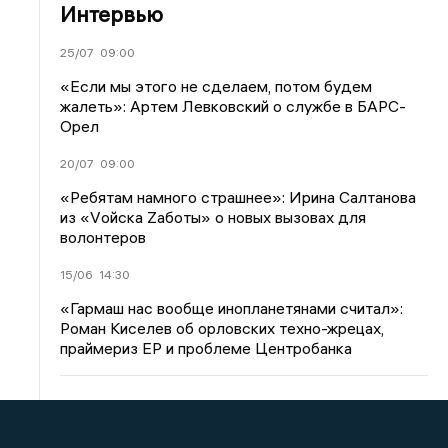
Интервью
25/07
09:00
«Если мы этого не сделаем, потом будем
жалеть»: Артем Левковский о службе в БАРС-
Орел
20/07
09:00
«Ребятам намного страшнее»: Ирина Салтанова
из «Vойска Zаботы» о новых вызовах для
волонтеров
15/06
14:30
«Гармаш нас вообще инопланетянами считал»:
Роман Киселев об орловских техно-жрецах,
праймериз ЕР и проблеме Центробанка