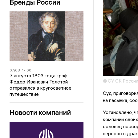
Бренды России
07/08
17:00
7 августа 1803 года граф
© СУ СК России
Федор Иванович Толстой
отправился в кругосветное
Суд приговорил
путешествие
на пасынка, со
Новости компаний
Установлено, ч
компании своих
орловец поссо
перерос в драк