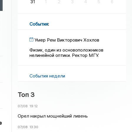
31
1
2
3
4
5
6
События
:
Умер Рем Викторович Хохлов
Физик, один из основоположников
нелинейной оптики. Ректор МГУ.
События недели
Топ 3
07/08
19:12
Орел накрыл мощнейший ливень
е
07/08
13:30