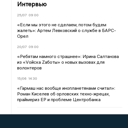
Интервью
25/07
09:00
«Если мы этого не сделаем, потом будем
жалеть»: Артем Левковский о службе в БАРС-
Орел
20/07
09:00
«Ребятам намного страшнее»: Ирина Салтанова
из «Vойска Zаботы» о новых вызовах для
волонтеров
15/06
14:30
«Гармаш нас вообще инопланетянами считал»:
Роман Киселев об орловских техно-жрецах,
праймериз ЕР и проблеме Центробанка