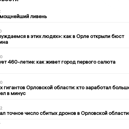
2
 мощнейший ливень
0
уждаемся в этих людях»: как в Орле открыли бюст
ина
30
ет 460-летие: как живет город первого салюта
30
х гигантов Орловской области: кто заработал больш
шел в минус
02
ал точное число сбитых дронов в Орловской области
2