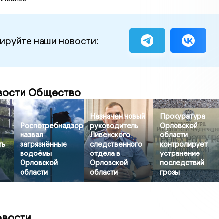
ируйте наши новости:
вости Общество
Назначен новый
Прокуратура
Роспотребнадзор
руководитель
Орловской
назвал
Ливенского
области
ть
загрязнённые
следственного
контролирует
водоёмы
отдела в
устранение
Орловской
Орловской
последствий
области
области
грозы
овости