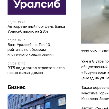
05/08
19:20
Автокредитный портфель Банка
Уралсиб вырос на 23%
05/08
10:45
Банк Уралсиб – в Топ-10
рейтинга по объемам
Фото: ООО "Регион
ипотечного кредитования
Уже в 8 утра п
04/08
17:45
общественный т
ВТБ поддержал строительство
«Госуниверсите
новых жилых домов
(выезд на ул. Г
Бизнес
Также серьезны
Максима Горько
Ковалева, Заре
Автор:
Сергей