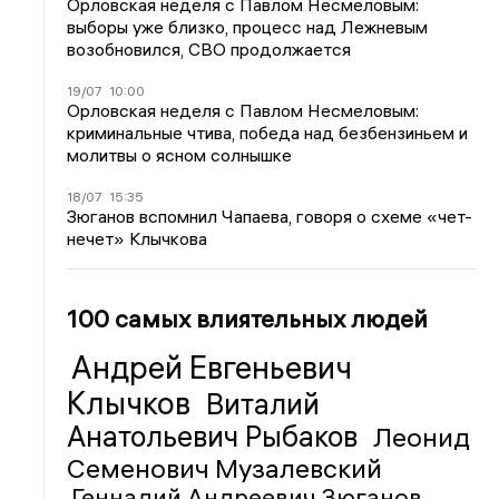
Орловская неделя с Павлом Несмеловым:
выборы уже близко, процесс над Лежневым
возобновился, СВО продолжается
19/07
10:00
Орловская неделя с Павлом Несмеловым:
криминальные чтива, победа над безбензиньем и
молитвы о ясном солнышке
18/07
15:35
Зюганов вспомнил Чапаева, говоря о схеме «чет-
нечет» Клычкова
100 самых влиятельных людей
Андрей Евгеньевич
Клычков
Виталий
Анатольевич Рыбаков
Леонид
Семенович Музалевский
Геннадий Андреевич Зюганов