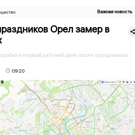
Важная новость
щество
праздников Орел замер в
х
 пробки в первый рабочий день после трехдневных
09:20