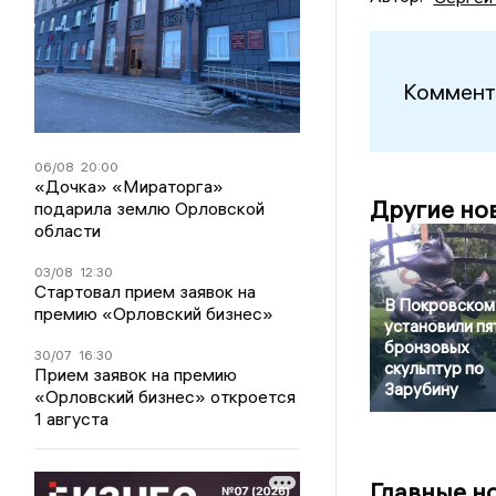
Коммент
06/08
20:00
«Дочка» «Мираторга»
Другие но
подарила землю Орловской
области
03/08
12:30
Стартовал прием заявок на
В Покровском
премию «Орловский бизнес»
установили пя
бронзовых
30/07
16:30
скульптур по
Прием заявок на премию
Зарубину
«Орловский бизнес» откроется
1 августа
Главные н