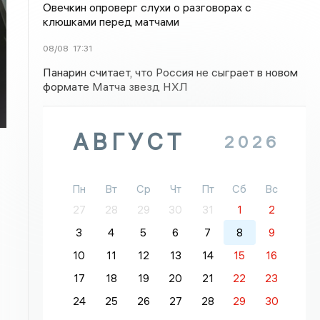
Овечкин опроверг слухи о разговорах с
клюшками перед матчами
08/08
17:31
Панарин считает, что Россия не сыграет в новом
формате Матча звезд НХЛ
АВГУСТ
2026
Пн
Вт
Ср
Чт
Пт
Сб
Вс
27
28
29
30
31
1
2
3
4
5
6
7
8
9
10
11
12
13
14
15
16
17
18
19
20
21
22
23
24
25
26
27
28
29
30