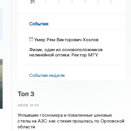
31
1
2
3
4
5
6
События
:
Умер Рем Викторович Хохлов
Физик, один из основоположников
нелинейной оптики. Ректор МГУ.
События недели
Топ 3
08/08
12:00
Уплывшие госномера и поваленные ценовые
стелы на АЗС: как стихия прошлась по Орловской
области