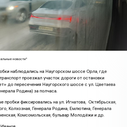
альные новости"
робки наблюдались на Наугорском шоссе Орла, где
ранспорт проезжал участок дороги от остановки
т» до пересечения Наугорского шоссе с ул. Цветаева
енерала Родина) за полчаса.
е пробки фиксировались на ул. Игнатова, Октябрьская,
го, Колхозная, Генерала Родина, Емлютина, Генерала
ченская, Комсомольская, бульвар Молодёжи и др.
 Иванов