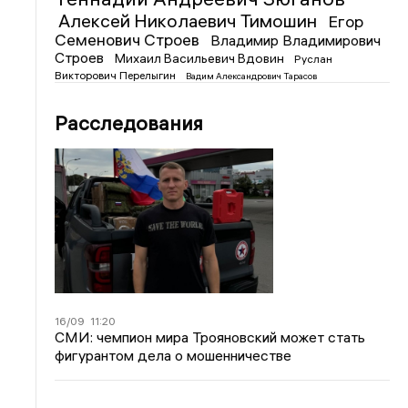
Алексей Николаевич Тимошин
Егор
Семенович Строев
Владимир Владимирович
Строев
Михаил Васильевич Вдовин
Руслан
Викторович Перелыгин
Вадим Александрович Тарасов
Расследования
16/09
11:20
СМИ: чемпион мира Трояновский может стать
фигурантом дела о мошенничестве