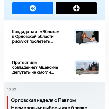
Кандидаты от «Яблока»
в Орловской области
рискуют пролететь
мимо выборов
Протест или
совпадение? Мценские
депутаты не смогли
проголосовать за новый
порядок избрания мэра
10:00
Орловская неделя с Павлом
Несмеловым: выборы уже близко,