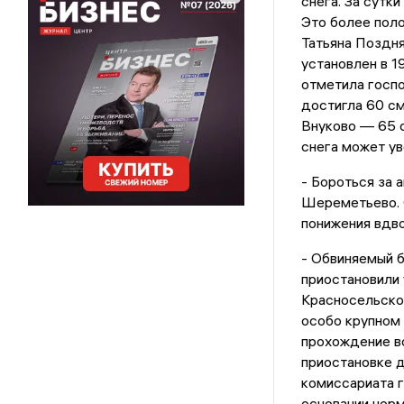
снега. За сутк
Это более пол
Татьяна Поздн
установлен в 1
отметила госпо
достигла 60 см
Внуково — 65 с
снега может ув
- Бороться за 
Шереметьево. 
понижения вдв
- Обвиняемый б
приостановили 
Красносельског
особо крупном 
прохождение в
приостановке д
комиссариата г
основании нор