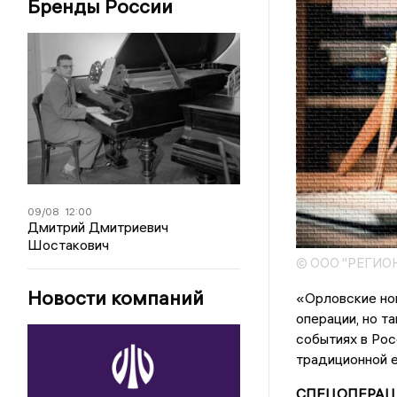
Бренды России
09/08
12:00
Дмитрий Дмитриевич
Шостакович
© ООО "РЕГИО
Новости компаний
«Орловские нов
операции, но т
событиях в Рос
традиционной е
СПЕЦОПЕРАЦ