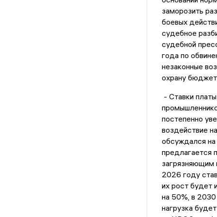
заморозить раз
боевых действи
судебное разб
судебной прес
года по обвине
незаконные воз
охрану бюджет
- Ставки платы
промышленников
постепенно уве
воздействие н
обсуждался на 
предлагается п
загрязняющим в
2026 году став
их рост будет и
на 50%, в 2030
нагрузка будет