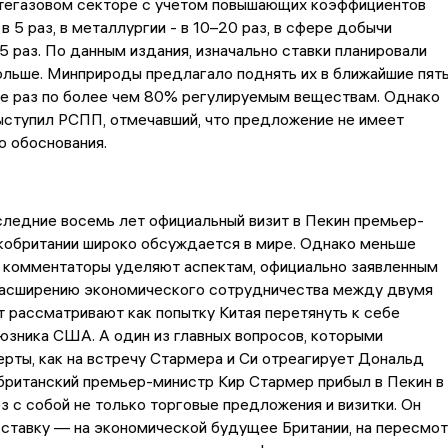
тегазовом секторе с учетом повышающих коэффициентов
в 5 раз, в металлургии - в 10–20 раз, в сфере добычи
25 раз. По данным издания, изначально ставки планировали
ольше. Минприроды предлагало поднять их в ближайшие пят
ее раз по более чем 80% регулируемым веществам. Однако
ыступил РСПП, отмечавший, что предложение не имеет
о обоснования.
следние восемь лет официальный визит в Пекин премьер-
кобритании широко обсуждается в мире. Однако меньше
я комментаторы уделяют аспектам, официально заявленным
асширению экономического сотрудничества между двумя
т рассматривают как попытку Китая перетянуть к себе
зника США. А один из главных вопросов, которыми
рты, как на встречу Стармера и Си отреагирует Дональд
британский премьер-министр Кир Стармер прибыл в Пекин в
ез с собой не только торговые предложения и визитки. Он
 ставку — на экономической будущее Британии, на пересмо