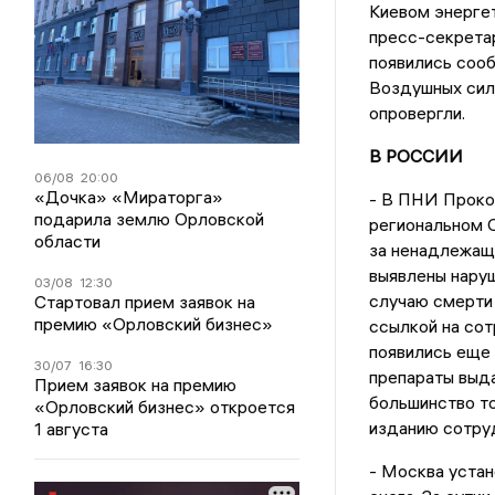
Киевом энергет
пресс-секрета
появились соо
Воздушных сила
опровергли.
В РОССИИ
06/08
20:00
«Дочка» «Мираторга»
- В ПНИ Прокоп
подарила землю Орловской
региональном С
области
за ненадлежащ
выявлены нару
03/08
12:30
случаю смерти 
Стартовал прием заявок на
премию «Орловский бизнес»
ссылкой на сот
появились еще 
30/07
16:30
препараты выда
Прием заявок на премию
большинство то
«Орловский бизнес» откроется
изданию сотру
1 августа
- Москва устан