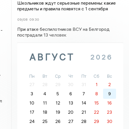
Школьников ждут серьезные перемены: какие
предметы и правила появятся с 1 сентября
09/08
09:30
При атаке беспилотников ВСУ на Белгород
 -
пострадали 13 человек
АВГУСТ
.
2026
ь
Пн
Вт
Ср
Чт
Пт
Сб
Вс
27
28
29
30
31
1
2
3
4
5
6
7
8
9
л
10
11
12
13
14
15
16
17
18
19
20
21
22
23
24
25
26
27
28
29
30