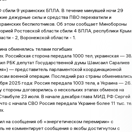
Ф сбили 9 украинских БПЛА. В течение минувшей ночи 29
ские дежурные силы и средства ПВО перехватили и
украинских беспилотников. Об этом сообщает Минобороны
орией Ростовской области сбили 4 БПЛА, республики Крым
асти - 2, Воронежской области - 1.
аина обменялись телами погибших
. Российская сторона передала 1000 тел, украинская — 38
ил РБК депутат Государственной думы Шамсаил Саралиев
ия») — представитель парламентской координационной
осам военной операции. Последний раз страны обменивалис
бря 2025 года: Россия передала 1003 тела, а Украина — 26.
 стороны договорились о нескольких этапах обменов на
 Стамбуле 23 июля. В начале декабря глава МИД РФ Сергей
 что с начала СВО Россия передала Украине более 11 тыс. те
х.
тил на сообщения об «энергетическом перемирии» с
ль не комментирует сообщения о якобы достигнутом с