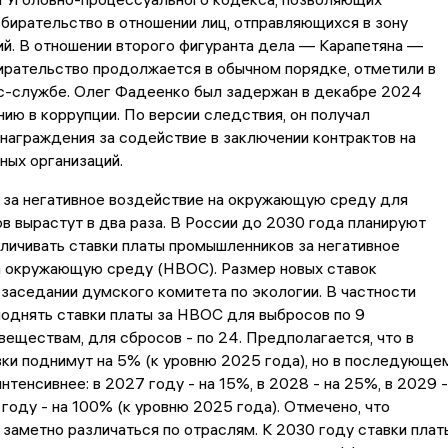
бирательство в отношении лиц, отправляющихся в зону
й. В отношении второго фигуранта дела — Карапетяна —
ирательство продолжается в обычном порядке, отметили в
с-службе. Олег Фадеенко был задержан в декабре 2024
нию в коррупции. По версии следствия, он получал
награждения за содействие в заключении контрактов на
ных организаций.
 за негативное воздействие на окружающую среду для
 вырастут в два раза. В России до 2030 года планируют
личивать ставки платы промышленников за негативное
а окружающую среду (НВОС). Размер новых ставок
заседании думского комитета по экологии. В частности
однять ставки платы за НВОС для выбросов по 9
еществам, для сбросов - по 24. Предполагается, что в
ки поднимут на 5% (к уровню 2025 года), но в последующе
нтенсивнее: в 2027 году - на 15%, в 2028 - на 25%, в 2029 -
 году - на 100% (к уровню 2025 года). Отмечено, что
 заметно различаться по отраслям. К 2030 году ставки плат