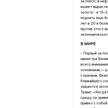
за НВОС в неф
может вырасти 
золота - в 15–
поднять еще б
лет в 20 и бол
против этого в
экономическог
В МИРЕ
- Первый за по
министра Вели
всего внимани
основными,— р
странами. Визи
ближайшего сою
задаются экспе
Трамп. «Когда 
среду, он прив
привез с собой