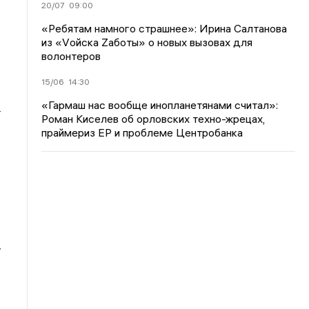
20/07
09:00
«Ребятам намного страшнее»: Ирина Салтанова
из «Vойска Zаботы» о новых вызовах для
волонтеров
15/06
14:30
«Гармаш нас вообще инопланетянами считал»:
т
Роман Киселев об орловских техно-жрецах,
праймериз ЕР и проблеме Центробанка
.