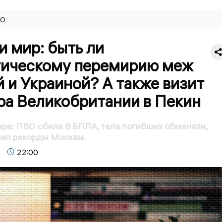
ВО
и мир: быть ли
тическому перемирию меж
 и Украиной? А также визит
ра Великобритании в Пекин
ире: ПВО сбила 9 БПЛА, тела погибших обменяли,
бил рекорды Москвы.
22:00