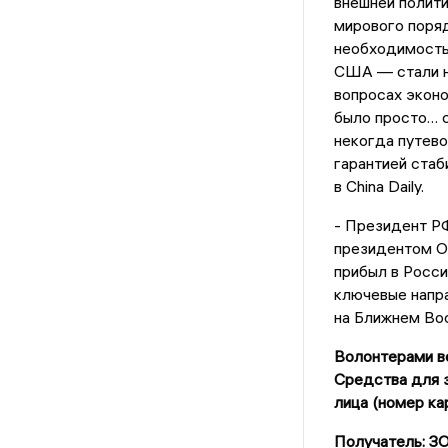
внешней полити
мирового поряд
необходимость
США — стали н
вопросах эконо
было просто… с
некогда путево
гарантией стаб
в China Daily.
- Президент Р
президентом О
прибыл в Росс
ключевые напр
на Ближнем Во
Волонтерами ве
Средства для з
лица (номер ка
Получатель: 