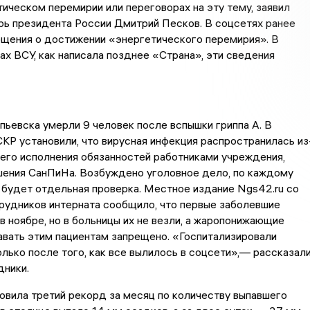
ическом перемирии или переговорах на эту тему, заявил
рь президента России Дмитрий Песков. В соцсетях ранее
бщения о достижении «энергетического перемирия». В
х ВСУ, как написала позднее «Страна», эти сведения
ьевска умерли 9 человек после вспышки гриппа А. В
КР установили, что вирусная инфекция распространилась из
его исполнения обязанностей работниками учреждения,
шения СанПиНа. Возбуждено уголовное дело, по каждому
будет отдельная проверка. Местное издание Ngs42.ru со
рудников интерната сообщило, что первые заболевшие
в ноябре, но в больницы их не везли, а жаропонижающие
вать этим пациентам запрещено. «Госпитализировали
лько после того, как все вылилось в соцсети»,— рассказал
дники.
овила третий рекорд за месяц по количеству выпавшего