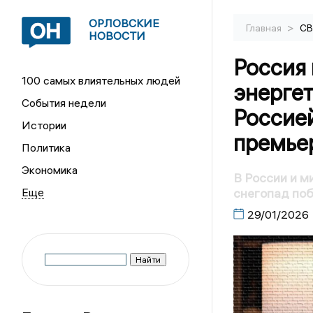
ОРЛОВСКИЕ
>
Главная
С
НОВОСТИ
Россия 
100 самых влиятельных людей
энерге
События недели
Россией
Истории
премье
Политика
Экономика
В России и м
снегопад по
29/01/2026