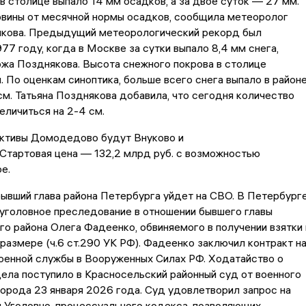
и в столице выпало 14 мм осадков, а за двое суток — 27 мм.
овины от месячной нормы осадков, сообщила метеоролог
якова. Предыдущий метеорологический рекорд был
977 году, когда в Москве за сутки выпало 8,4 мм снега,
жа Позднякова. Высота снежного покрова в столице
. По оценкам синоптика, больше всего снега выпало в район
м. Татьяна Позднякова добавила, что сегодня количество
еличиться на 2-4 см.
активы Домодедово будут Внуково и
Стартовая цена — 132,2 млрд руб. с возможностью
ое.
ывший глава района Петербурга уйдет на СВО. В Петербург
уголовное преследование в отношении бывшего главы
о района Олега Фадеенко, обвиняемого в получении взятки 
размере (ч.6 ст.290 УК РФ). Фадеенко заключил контракт н
оенной службы в Вооруженных Силах РФ. Ходатайство о
ела поступило в Красносельский районный суд от военного
орода 23 января 2026 года. Суд удовлетворил запрос на
м Уголовно-процессуального кодекса, позволяющих