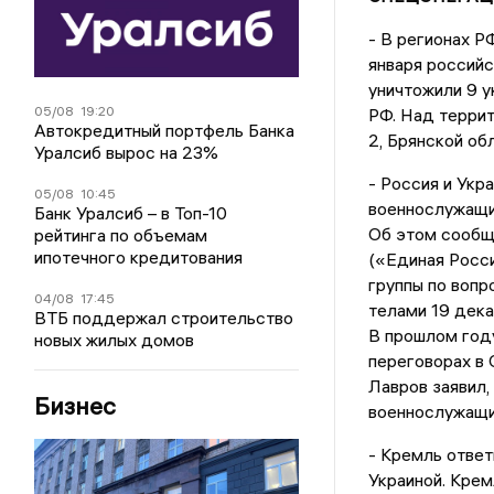
- В регионах Р
января россий
уничтожили 9 
05/08
19:20
РФ. Над террит
Автокредитный портфель Банка
2, Брянской обл
Уралсиб вырос на 23%
- Россия и Укр
05/08
10:45
военнослужащих
Банк Уралсиб – в Топ-10
Об этом сообщ
рейтинга по объемам
ипотечного кредитования
(«Единая Росс
группы по вопр
04/08
17:45
телами 19 дека
ВТБ поддержал строительство
В прошлом году
новых жилых домов
переговорах в
Лавров заявил,
Бизнес
военнослужащи
- Кремль отве
Украиной. Крем