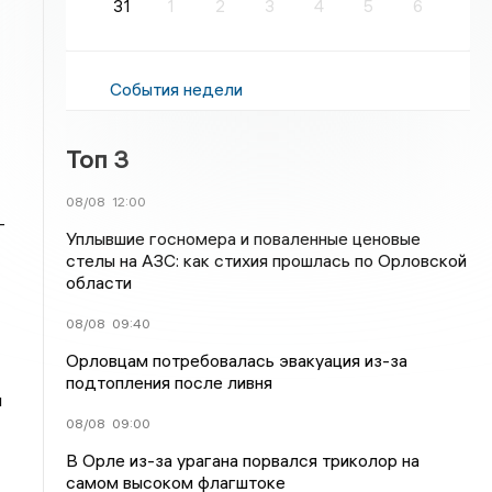
31
1
2
3
4
5
6
События недели
Топ 3
08/08
12:00
-
Уплывшие госномера и поваленные ценовые
стелы на АЗС: как стихия прошлась по Орловской
области
08/08
09:40
Орловцам потребовалась эвакуация из-за
подтопления после ливня
и
08/08
09:00
В Орле из-за урагана порвался триколор на
самом высоком флагштоке