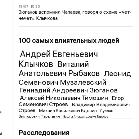
18/07
15:35
Зюганов вспомнил Чапаева, говоря о схеме «чет-
нечет» Клычкова
100 самых влиятельных людей
Андрей Евгеньевич
Клычков
Виталий
Анатольевич Рыбаков
Леонид
Семенович Музалевский
Геннадий Андреевич Зюганов
Алексей Николаевич Тимошин
Егор
Семенович Строев
Владимир Владимирович
Строев
Михаил Васильевич Вдовин
Руслан
м
Викторович Перелыгин
Вадим Александрович Тарасов
Расследования
ы