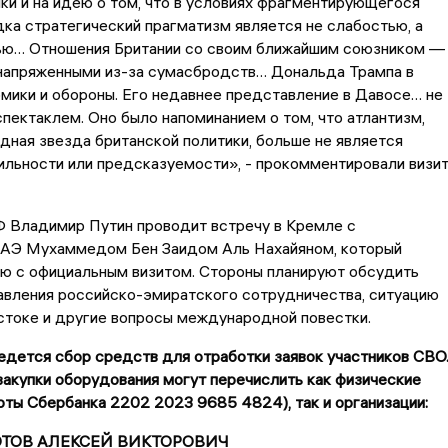
ки и на идею о том, что в условиях фрагментирующегося
ка стратегический прагматизм является не слабостью, а
ю… Отношения Британии со своим ближайшим союзником —
апряженными из-за сумасбродств… Дональда Трампа в
мики и обороны. Его недавнее представление в Давосе… не
пектаклем. Оно было напоминанием о том, что атлантизм,
дная звезда британской политики, больше не является
ильности или предсказуемости», - прокомментировали визи
Ф Владимир Путин проводит встречу в Кремле с
АЭ Мухаммедом Бен Заидом Аль Нахайяном, который
ию с официальным визитом. Стороны планируют обсудить
авления российско-эмиратского сотрудничества, ситуацию
стоке и другие вопросы международной повестки.
дется сбор средств для отработки заявок участников СВО
акупки оборудования могут перечислить как физические
рты Сбербанка 2202 2023 9685 4824), так и организации:
ЗОТОВ АЛЕКСЕЙ ВИКТОРОВИЧ