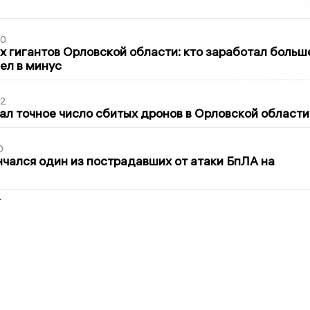
30
х гигантов Орловской области: кто заработал больш
шел в минус
02
ал точное число сбитых дронов в Орловской области
0
нчался один из пострадавших от атаки БпЛА на
2