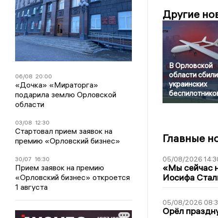
Другие но
В Орловской
области сбили
06/08
20:00
украинских
«Дочка» «Мираторга»
беспилотнико
подарила землю Орловской
области
03/08
12:30
Стартовал прием заявок на
Главные н
премию «Орловский бизнес»
05/08/2026 14:3
30/07
16:30
«Мы сейчас н
Прием заявок на премию
Иосифа Стал
«Орловский бизнес» откроется
1 августа
05/08/2026 08:
Орёл праздну