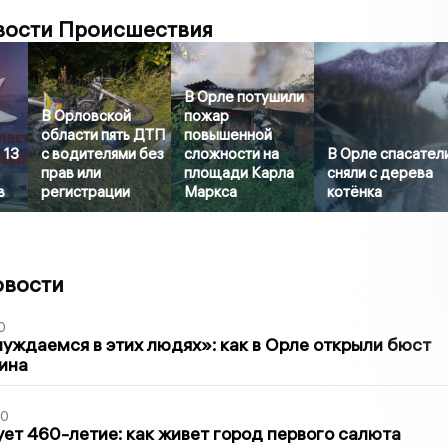
вости Происшествия
В Орле потушили
В Орловской
пожар
области пять ДТП
повышенной
 13
с водителями без
сложности на
В Орле спасател
прав или
площади Карла
сняли с дерева
в
регистрации
Маркса
котёнка
овости
0
уждаемся в этих людях»: как в Орле открыли бюст
ина
30
ет 460-летие: как живет город первого салюта