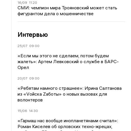
16/09
11:20
СМИ: чемпион мира Трояновский может стать
фигурантом дела о мошенничестве
Интервью
25/07
09:00
«Если мы этого не сделаем, потом будем
жалеть»: Артем Левковский о службе в БАРС-
Орел
20/07
09:00
«Ребятам намного страшнее»: Ирина Салтанова
из «Vойска Zаботы» о новых вызовах для
волонтеров
15/06
14:30
«Гармаш нас вообще инопланетянами считал»:
Роман Киселев об орловских техно-жрецах,