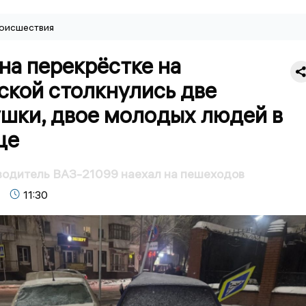
оисшествия
на перекрёстке на
ской столкнулись две
ушки, двое молодых людей в
це
водитель ВАЗ-21099 наехал на пешеходов
11:30