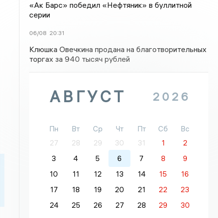
«Ак Барс» победил «Нефтяник» в буллитной
серии
06/08
20:31
Клюшка Овечкина продана на благотворительных
торгах за 940 тысяч рублей
АВГУСТ
2026
Пн
Вт
Ср
Чт
Пт
Сб
Вс
27
28
29
30
31
1
2
3
4
5
6
7
8
9
10
11
12
13
14
15
16
17
18
19
20
21
22
23
24
25
26
27
28
29
30