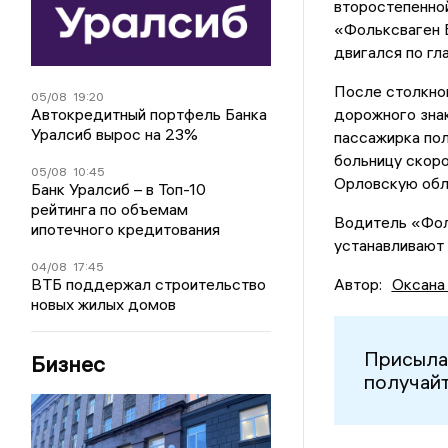
второстепенной
«Фольксваген 
двигался по гл
После столкнов
05/08
19:20
Автокредитный портфель Банка
дорожного знак
Уралсиб вырос на 23%
пассажирка пол
больницу скоро
05/08
10:45
Орловскую обл
Банк Уралсиб – в Топ-10
рейтинга по объемам
Водитель «Фол
ипотечного кредитования
устанавливают
04/08
17:45
ВТБ поддержал строительство
Автор:
Оксана
новых жилых домов
Присыла
Бизнес
получайт