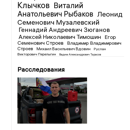
Клычков
Виталий
Анатольевич Рыбаков
Леонид
Семенович Музалевский
Геннадий Андреевич Зюганов
Алексей Николаевич Тимошин
Егор
Семенович Строев
Владимир Владимирович
Строев
Михаил Васильевич Вдовин
Руслан
Викторович Перелыгин
Вадим Александрович Тарасов
Расследования