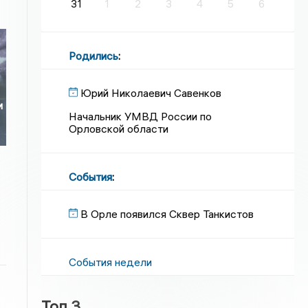
31
1
2
3
4
5
6
Родились
:
Юрий Николаевич Савенков
и
Начальник УМВД России по
Орловской области
События
:
В Орле появился Сквер Танкистов
События недели
Топ 3