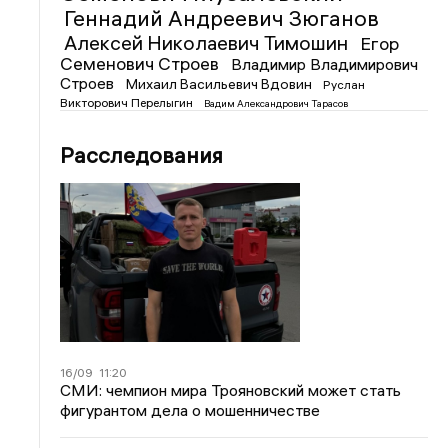
Геннадий Андреевич Зюганов
Алексей Николаевич Тимошин
Егор
Семенович Строев
Владимир Владимирович
Строев
Михаил Васильевич Вдовин
Руслан
Викторович Перелыгин
Вадим Александрович Тарасов
Расследования
16/09
11:20
СМИ: чемпион мира Трояновский может стать
фигурантом дела о мошенничестве