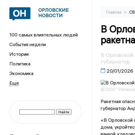
ОРЛОВСКИЕ
>
Главная
С
НОВОСТИ
В Орло
100 самых влиятельных людей
ракетна
События недели
Истории
В Орловской 
губернатор
Политика
20/01/2026
Экономика
© ООО "Региона
Ракетная опасн
губернатор Ан
«В Орловской о
дома, укройтес
ванной, кладов