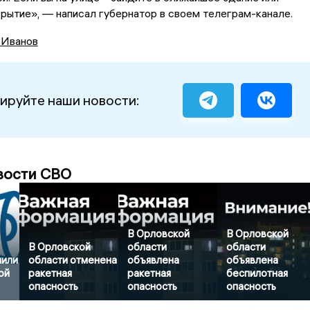
ытие», — написал губернатор в своем телеграм-канале.
 Иванов
ируйте наши новости:
вости СВО
В Орловской
В Орловской
В Орловской
области
области
нили
области отменена
объявлена
объявлена
ой
ракетная
ракетная
беспилотная
опасность
опасность
опасность