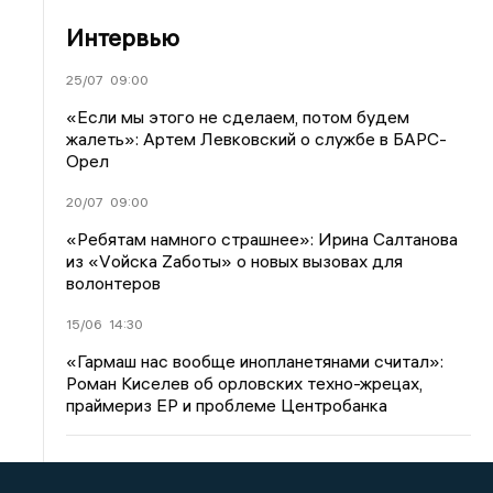
Интервью
25/07
09:00
«Если мы этого не сделаем, потом будем
жалеть»: Артем Левковский о службе в БАРС-
Орел
20/07
09:00
«Ребятам намного страшнее»: Ирина Салтанова
из «Vойска Zаботы» о новых вызовах для
волонтеров
15/06
14:30
«Гармаш нас вообще инопланетянами считал»:
Роман Киселев об орловских техно-жрецах,
праймериз ЕР и проблеме Центробанка