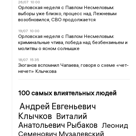
26/07
10:00
Орловская неделя с Павлом Несмеловым:
выборы уже близко, процесс над Лежневым
возобновился, СВО продолжается
19/07
10:00
Орловская неделя с Павлом Несмеловым:
криминальные чтива, победа над безбензиньем и
молитвы о ясном солнышке
18/07
15:35
Зюганов вспомнил Чапаева, говоря о схеме «чет-
нечет» Клычкова
100 самых влиятельных людей
Андрей Евгеньевич
Клычков
Виталий
Анатольевич Рыбаков
Леонид
Семенович Музалевский