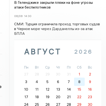
В Геленджике закрыли пляжи на фоне угрозы
атаки беспилотников
08/08
14:30
СМИ: Турция ограничила проход торговых судов
в Черное море через Дарданеллы из-за атак
БПЛА
АВГУСТ
2026
Пн
Вт
Ср
Чт
Пт
Сб
Вс
27
28
29
30
31
1
2
3
4
5
6
7
8
9
е
10
11
12
13
14
15
16
17
18
19
20
21
22
23
24
25
26
27
28
29
30