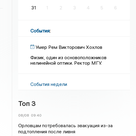
31
1
2
3
4
5
6
События
:
Умер Рем Викторович Хохлов
Физик, один из основоположников
нелинейной оптики. Ректор МГУ.
События недели
Топ 3
08/08
09:40
Орловцам потребовалась эвакуация из-за
подтопления после ливня