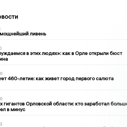
овости
2
 мощнейший ливень
0
уждаемся в этих людях»: как в Орле открыли бюст
ина
30
ет 460-летие: как живет город первого салюта
30
х гигантов Орловской области: кто заработал больш
шел в минус
02