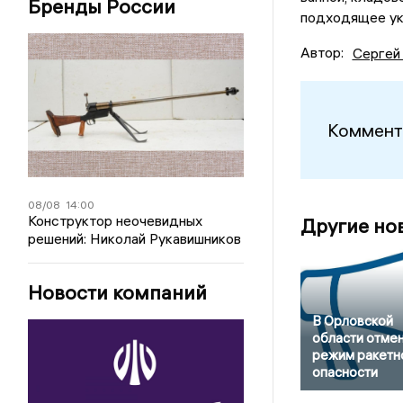
Бренды России
подходящее укр
Автор:
Сергей
Коммент
08/08
14:00
Конструктор неочевидных
Другие но
решений: Николай Рукавишников
Новости компаний
В Орловской
области отме
режим ракетн
опасности