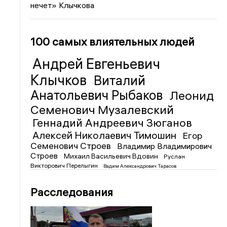
нечет» Клычкова
100 самых влиятельных людей
Андрей Евгеньевич
Клычков
Виталий
Анатольевич Рыбаков
Леонид
Семенович Музалевский
Геннадий Андреевич Зюганов
Алексей Николаевич Тимошин
Егор
Семенович Строев
Владимир Владимирович
Строев
Михаил Васильевич Вдовин
Руслан
Викторович Перелыгин
Вадим Александрович Тарасов
Расследования