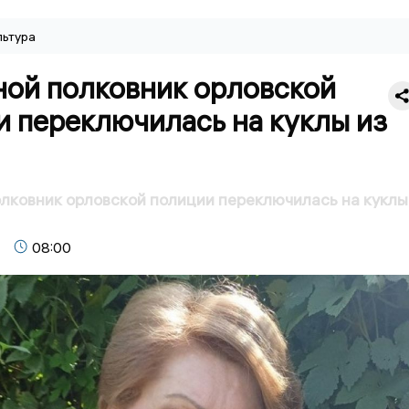
льтура
ной полковник орловской
 переключилась на куклы из
лковник орловской полиции переключилась на куклы
08:00