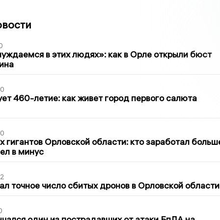
овости
0
уждаемся в этих людях»: как в Орле открыли бюст
ина
30
ет 460-летие: как живет город первого салюта
30
х гигантов Орловской области: кто заработал больш
шел в минус
02
ал точное число сбитых дронов в Орловской области
0
нчался один из пострадавших от атаки БпЛА на