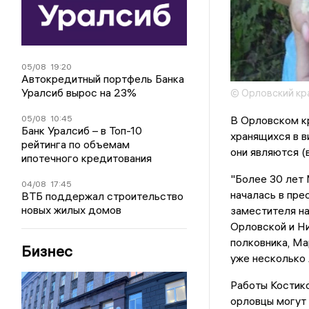
05/08
19:20
Автокредитный портфель Банка
Уралсиб вырос на 23%
© Орловский кр
В Орловском кр
05/08
10:45
Банк Уралсиб – в Топ-10
хранящихся в в
рейтинга по объемам
они являются (
ипотечного кредитования
"Более 30 лет 
04/08
17:45
началась в пре
ВТБ поддержал строительство
новых жилых домов
заместителя на
Орловской и Ни
полковника, Ма
Бизнес
уже несколько 
Работы Костико
орловцы могут 