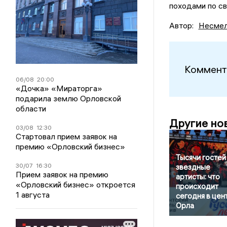
походами по с
Автор:
Несмел
Коммент
06/08
20:00
«Дочка» «Мираторга»
подарила землю Орловской
области
Другие но
03/08
12:30
Стартовал прием заявок на
премию «Орловский бизнес»
Тысячи гостей
30/07
16:30
звездные
Прием заявок на премию
артисты: что
«Орловский бизнес» откроется
происходит
1 августа
сегодня в цен
Орла