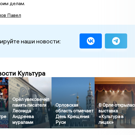
воим делам.
ов Павел
ируйте наши новости:
вости Культура
 и
Орёл увековечил
память писателя
Орловская
В Орле открылас
Леонида
область отмечает
выставка
тре
Андреева
День Крещения
«Культура в
муралами
Руси
лицах»