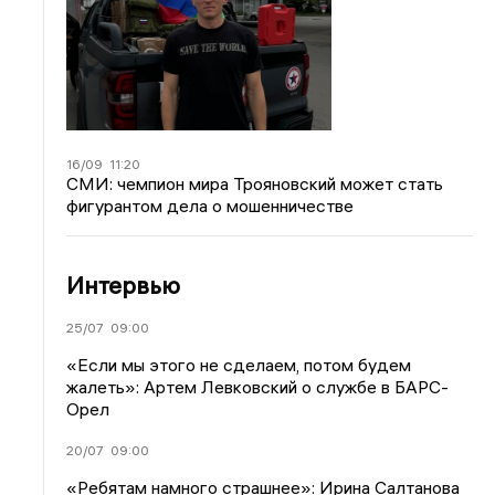
16/09
11:20
СМИ: чемпион мира Трояновский может стать
фигурантом дела о мошенничестве
Интервью
25/07
09:00
«Если мы этого не сделаем, потом будем
жалеть»: Артем Левковский о службе в БАРС-
Орел
20/07
09:00
«Ребятам намного страшнее»: Ирина Салтанова