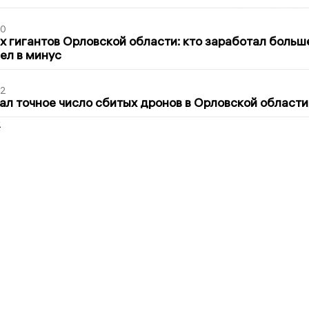
30
х гигантов Орловской области: кто заработал больш
шел в минус
02
ал точное число сбитых дронов в Орловской области
2