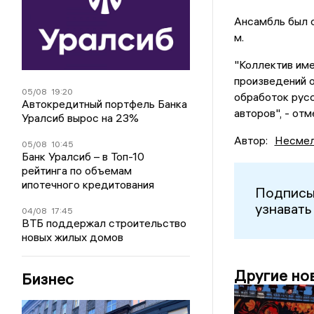
Ансамбль был с
м.
"Коллектив име
произведений о
05/08
19:20
обработок рус
Автокредитный портфель Банка
авторов", - от
Уралсиб вырос на 23%
Автор:
Несмел
05/08
10:45
Банк Уралсиб – в Топ-10
рейтинга по объемам
ипотечного кредитования
Подписы
узнавать
04/08
17:45
ВТБ поддержал строительство
новых жилых домов
Другие но
Бизнес