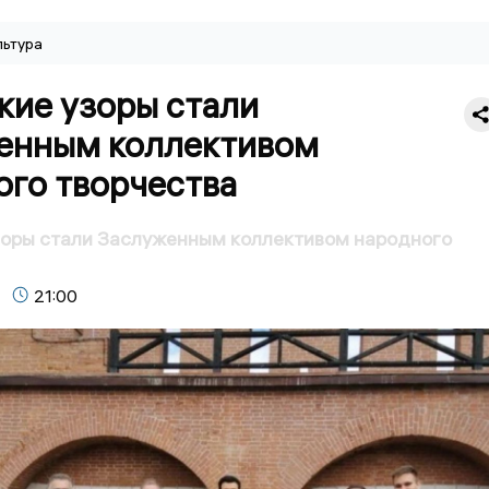
льтура
кие узоры стали
енным коллективом
ого творчества
зоры стали Заслуженным коллективом народного
21:00