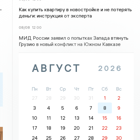
-
Как купить квартиру в новостройке и не потерять
деньги: инструкция от эксперта
08/08
12:00
МИД России заявил о попытках Запада втянуть
Грузию в новый конфликт на Южном Кавказе
АВГУСТ
2026
Пн
Вт
Ср
Чт
Пт
Сб
Вс
27
28
29
30
31
1
2
3
4
5
6
7
8
9
10
11
12
13
14
15
16
17
18
19
20
21
22
23
24
25
26
27
28
29
30