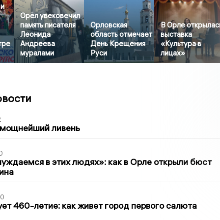
 и
Орёл увековечил
память писателя
Орловская
В Орле открылас
Леонида
область отмечает
выставка
тре
Андреева
День Крещения
«Культура в
муралами
Руси
лицах»
овости
2
 мощнейший ливень
0
уждаемся в этих людях»: как в Орле открыли бюст
ина
30
ет 460-летие: как живет город первого салюта