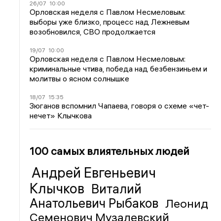
26/07
10:00
Орловская неделя с Павлом Несмеловым:
выборы уже близко, процесс над Лежневым
возобновился, СВО продолжается
19/07
10:00
Орловская неделя с Павлом Несмеловым:
криминальные чтива, победа над безбензиньем и
молитвы о ясном солнышке
18/07
15:35
Зюганов вспомнил Чапаева, говоря о схеме «чет-
нечет» Клычкова
100 самых влиятельных людей
Андрей Евгеньевич
Клычков
Виталий
Анатольевич Рыбаков
Леонид
Семенович Музалевский