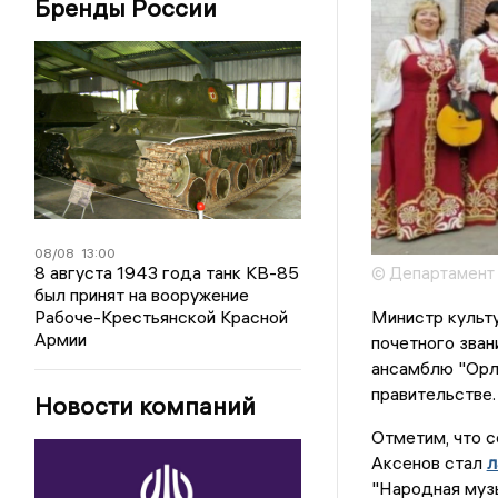
Бренды России
08/08
13:00
8 августа 1943 года танк КВ-85
© Департамент 
был принят на вооружение
Министр культ
Рабоче-Крестьянской Красной
Армии
почетного зван
ансамблю "Орл
правительстве.
Новости компаний
Отметим, что 
Аксенов стал
л
"Народная муз