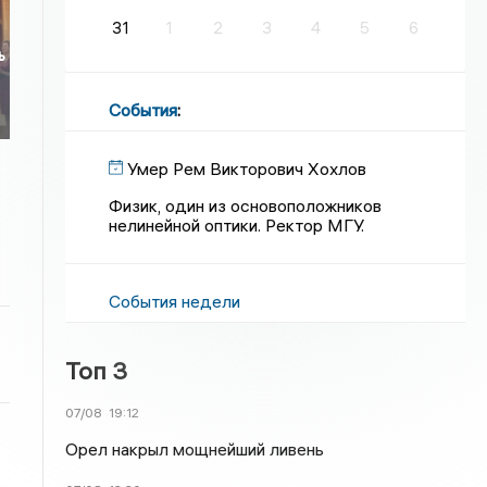
31
1
2
3
4
5
6
ь
События
:
Умер Рем Викторович Хохлов
Физик, один из основоположников
нелинейной оптики. Ректор МГУ.
События недели
Топ 3
07/08
19:12
Орел накрыл мощнейший ливень