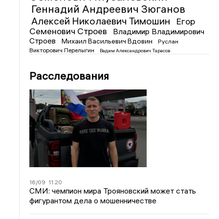
Геннадий Андреевич Зюганов
Алексей Николаевич Тимошин
Егор
Семенович Строев
Владимир Владимирович
Строев
Михаил Васильевич Вдовин
Руслан
Викторович Перелыгин
Вадим Александрович Тарасов
Расследования
16/09
11:20
СМИ: чемпион мира Трояновский может стать
фигурантом дела о мошенничестве