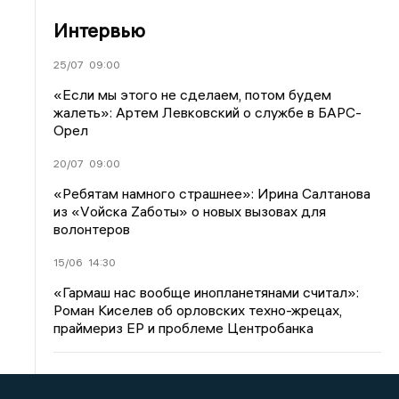
Интервью
25/07
09:00
«Если мы этого не сделаем, потом будем
жалеть»: Артем Левковский о службе в БАРС-
Орел
20/07
09:00
«Ребятам намного страшнее»: Ирина Салтанова
из «Vойска Zаботы» о новых вызовах для
волонтеров
15/06
14:30
«Гармаш нас вообще инопланетянами считал»:
Роман Киселев об орловских техно-жрецах,
праймериз ЕР и проблеме Центробанка