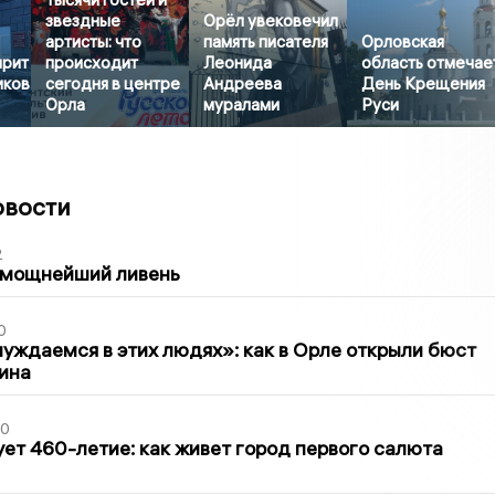
звездные
Орёл увековечил
артисты: что
память писателя
Орловская
ирит
происходит
Леонида
область отмечае
иков
сегодня в центре
Андреева
День Крещения
Орла
муралами
Руси
овости
2
 мощнейший ливень
0
уждаемся в этих людях»: как в Орле открыли бюст
ина
30
ет 460-летие: как живет город первого салюта