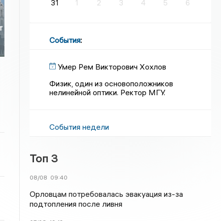
31
1
2
3
4
5
6
т
События
:
Умер Рем Викторович Хохлов
Физик, один из основоположников
нелинейной оптики. Ректор МГУ.
События недели
Топ 3
08/08
09:40
Орловцам потребовалась эвакуация из-за
подтопления после ливня