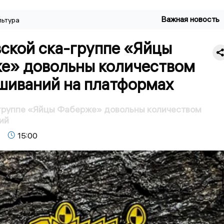
Важная новость
льтура
вской ска-группе «Яйцы
е» довольны количеством
шиваний на платформах
 группе «Яйцы Фаберже» довольны количеством
ий
15:00