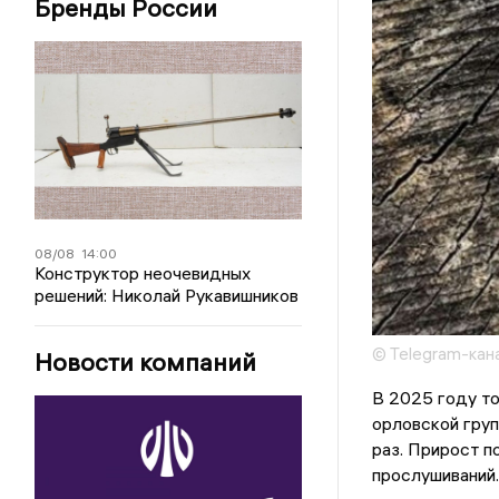
Бренды России
08/08
14:00
Конструктор неочевидных
решений: Николай Рукавишников
© Telegram-кан
Новости компаний
В 2025 году то
орловской груп
раз. Прирост п
прослушиваний.