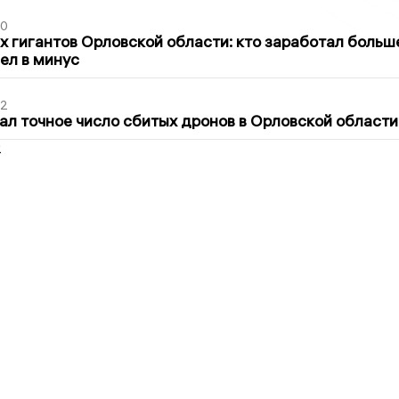
30
х гигантов Орловской области: кто заработал больш
шел в минус
02
ал точное число сбитых дронов в Орловской области
2