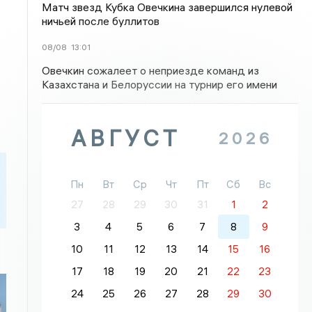
Матч звезд Кубка Овечкина завершился нулевой
ничьей после буллитов
08/08
13:01
Овечкин сожалеет о неприезде команд из
Казахстана и Белоруссии на турнир его имени
АВГУСТ
2026
Пн
Вт
Ср
Чт
Пт
Сб
Вс
27
28
29
30
31
1
2
3
4
5
6
7
8
9
10
11
12
13
14
15
16
17
18
19
20
21
22
23
24
25
26
27
28
29
30