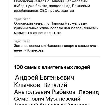
Орловская неделя с Павлом Несмеловым:
выборы уже близко, процесс над Лежневым
возобновился, СВО продолжается
19/07
10:00
Орловская неделя с Павлом Несмеловым:
криминальные чтива, победа над безбензиньем и
молитвы о ясном солнышке
18/07
15:35
Зюганов вспомнил Чапаева, говоря о схеме «чет-
нечет» Клычкова
100 самых влиятельных людей
Андрей Евгеньевич
Клычков
Виталий
Анатольевич Рыбаков
Леонид
Семенович Музалевский
Геннадий Андреевич Зюганов