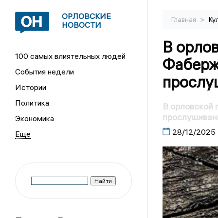
ОРЛОВСКИЕ
>
Главная
Ку
НОВОСТИ
В орло
100 самых влиятельных людей
Фаберж
События недели
прослу
Истории
Политика
В орловской
прослушиван
Экономика
28/12/2025