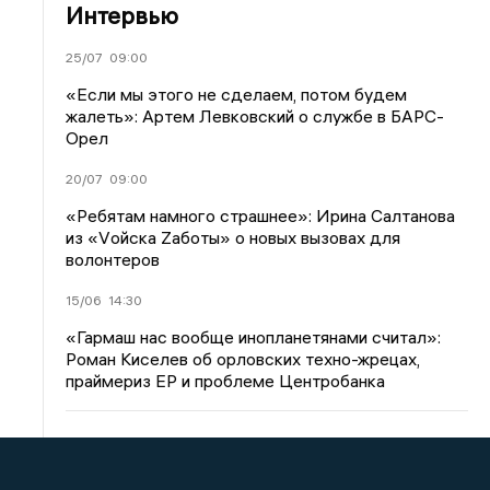
Интервью
25/07
09:00
«Если мы этого не сделаем, потом будем
жалеть»: Артем Левковский о службе в БАРС-
Орел
20/07
09:00
«Ребятам намного страшнее»: Ирина Салтанова
из «Vойска Zаботы» о новых вызовах для
волонтеров
15/06
14:30
«Гармаш нас вообще инопланетянами считал»:
Роман Киселев об орловских техно-жрецах,
праймериз ЕР и проблеме Центробанка