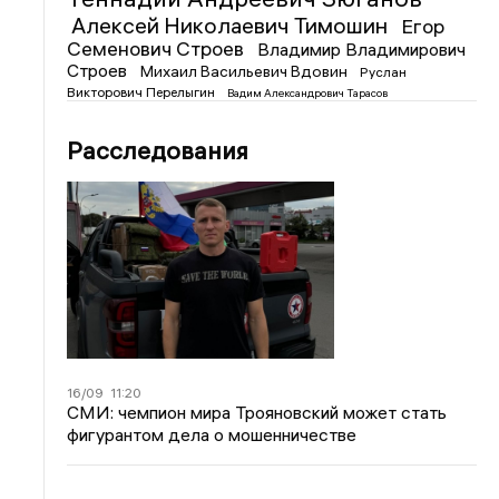
Алексей Николаевич Тимошин
Егор
Семенович Строев
Владимир Владимирович
Строев
Михаил Васильевич Вдовин
Руслан
Викторович Перелыгин
Вадим Александрович Тарасов
Расследования
16/09
11:20
СМИ: чемпион мира Трояновский может стать
фигурантом дела о мошенничестве