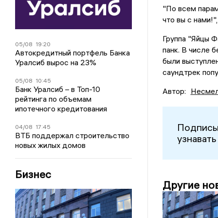
"По всем парам
что вы с нами!
Группа "Яйцы Ф
05/08
19:20
панк. В числе 
Автокредитный портфель Банка
были выступлен
Уралсиб вырос на 23%
саундтрек попу
05/08
10:45
Банк Уралсиб – в Топ-10
Автор:
Несмел
рейтинга по объемам
ипотечного кредитования
Подписы
04/08
17:45
ВТБ поддержал строительство
узнавать
новых жилых домов
Бизнес
Другие но