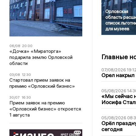
Орловская
область расш
список льготн
для музеев
06/08
20:00
«Дочка» «Мираторга»
Главные н
подарила землю Орловской
области
07/08/2026 19:1
Орел накрыл
03/08
12:30
Стартовал прием заявок на
премию «Орловский бизнес»
05/08/2026 14:3
«Мы сейчас н
30/07
16:30
Иосифа Стал
Прием заявок на премию
«Орловский бизнес» откроется
1 августа
05/08/2026 08:
Орёл праздну
сегодня