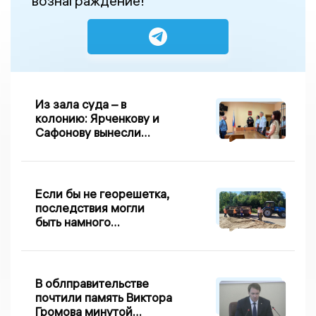
вознаграждение!
Из зала суда – в
колонию: Ярченкову и
Сафонову вынесли
приговор по делу о
взятке
Если бы не георешетка,
последствия могли
быть намного
серьезнее: Вдовин о
сходе песка на
Дворянке
В облправительстве
почтили память Виктора
Громова минутой