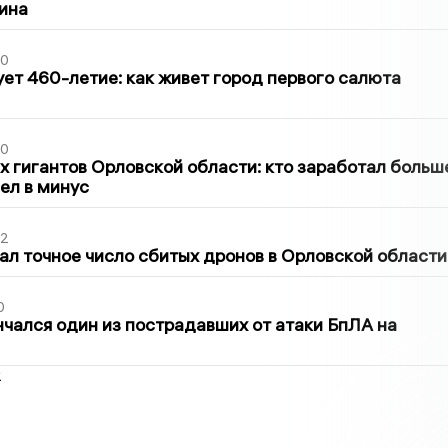
ина
30
ет 460-летие: как живет город первого салюта
30
х гигантов Орловской области: кто заработал больш
шел в минус
02
ал точное число сбитых дронов в Орловской области
0
нчался один из пострадавших от атаки БпЛА на
2