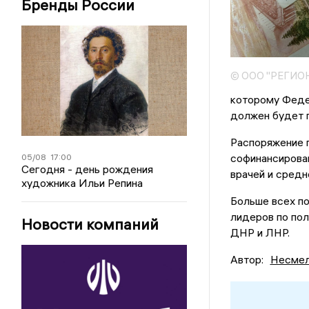
Бренды России
© ООО "РЕГИО
которому Феде
должен будет п
Распоряжение п
софинансирован
05/08
17:00
Сегодня - день рождения
врачей и средн
художника Ильи Репина
Больше всех по
лидеров по по
Новости компаний
ДНР и ЛНР.
Автор:
Несмел