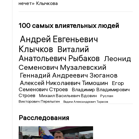
нечет» Клычкова
100 самых влиятельных людей
Андрей Евгеньевич
Клычков
Виталий
Анатольевич Рыбаков
Леонид
Семенович Музалевский
Геннадий Андреевич Зюганов
Алексей Николаевич Тимошин
Егор
Семенович Строев
Владимир Владимирович
Строев
Михаил Васильевич Вдовин
Руслан
Викторович Перелыгин
Вадим Александрович Тарасов
Расследования