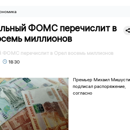
ономика
льный ФОМС перечислит в
осемь миллионов
 ФОМС перечислит в Орел восемь миллионов
18:30
Премьер Михаил Мишусти
подписал распоряжение,
согласно