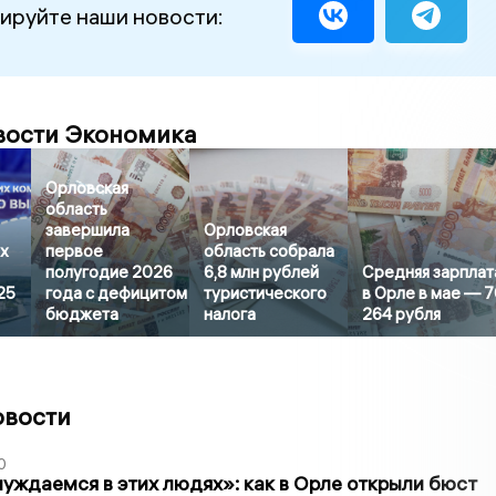
ируйте наши новости:
вости Экономика
Орловская
область
завершила
Орловская
х
первое
область собрала
полугодие 2026
6,8 млн рублей
Средняя зарплат
25
года с дефицитом
туристического
в Орле в мае — 
бюджета
налога
264 рубля
овости
0
уждаемся в этих людях»: как в Орле открыли бюст