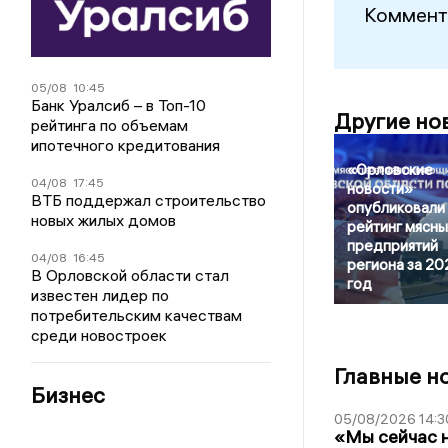
Коммент
05/08
10:45
Банк Уралсиб – в Топ-10
Другие но
рейтинга по объемам
ипотечного кредитования
«Орловские
04/08
17:45
новости»
ВТБ поддержал строительство
опубликовали
новых жилых домов
рейтинг мясны
предприятий
04/08
16:45
региона за 20
В Орловской области стал
год
известен лидер по
потребительским качествам
среди новостроек
Главные н
Бизнес
05/08/2026 14:3
«Мы сейчас н