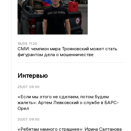
16/09
11:20
СМИ: чемпион мира Трояновский может стать
фигурантом дела о мошенничестве
Интервью
25/07
09:00
«Если мы этого не сделаем, потом будем
жалеть»: Артем Левковский о службе в БАРС-
Орел
20/07
09:00
«Ребятам намного страшнее»: Ирина Салтанова