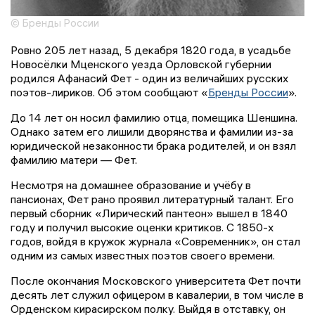
© Бренды России
Ровно 205 лет назад, 5 декабря 1820 года, в усадьбе
Новосёлки Мценского уезда Орловской губернии
родился Афанасий Фет - один из величайших русских
поэтов-лириков. Об этом сообщают «
Бренды России
».
До 14 лет он носил фамилию отца, помещика Шеншина.
Однако затем его лишили дворянства и фамилии из-за
юридической незаконности брака родителей, и он взял
фамилию матери — Фет.
Несмотря на домашнее образование и учёбу в
пансионах, Фет рано проявил литературный талант. Его
первый сборник «Лирический пантеон» вышел в 1840
году и получил высокие оценки критиков. С 1850-х
годов, войдя в кружок журнала «Современник», он стал
одним из самых известных поэтов своего времени.
После окончания Московского университета Фет почти
десять лет служил офицером в кавалерии, в том числе в
Орденском кирасирском полку. Выйдя в отставку, он