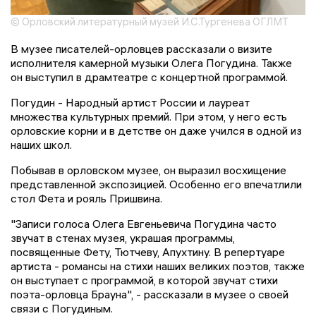
© Орловский литературный музей И.С.Тургенева ОГЛМТ
В музее писателей-орловцев рассказали о визите
исполнителя камерной музыки Олега Погудина. Также
он выступил в драмтеатре с концертной программой.
Погудин - Народный артист России и лауреат
множества культурных премий. При этом, у него есть
орловские корни и в детстве он даже учился в одной из
наших школ.
Побывав в орловском музее, он выразил восхищение
представленной экспозицией. Особенно его впечатлили
стол Фета и рояль Пришвина.
"Записи голоса Олега Евгеньевича Погудина часто
звучат в стенах музея, украшая программы,
посвященные Фету, Тютчеву, Апухтину. В репертуаре
артиста - романсы на стихи наших великих поэтов, также
он выступает с программой, в которой звучат стихи
поэта-орловца Брауна", - рассказали в музее о своей
связи с Погудиным.