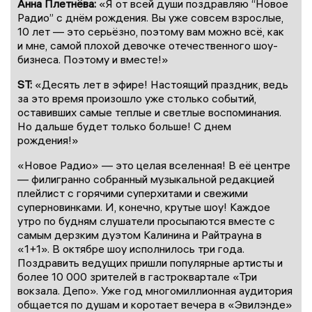
Анна Плетнёва:
«Я от всей души поздравляю “Новое
Радио” с днём рождения. Вы уже совсем взрослые,
10 лет — это серьёзно, поэтому вам можно всё, как
и мне, самой плохой девочке отечественного шоу-
бизнеса. Поэтому и вместе!»
ST:
«Десять лет в эфире! Настоящий праздник, ведь
за это время произошло уже столько событий,
оставивших самые теплые и светлые воспоминания.
Но дальше будет только больше! С днем
рождения!»
«Новое Радио» — это целая вселенная! В её центре
— филигранно собранный музыкальной редакцией
плейлист с горячими суперхитами и свежими
суперновинками. И, конечно, крутые шоу! Каждое
утро по будням слушатели просыпаются вместе с
самым дерзким дуэтом Калинина и Райтрауна в
«1+1». В октябре шоу исполнилось три года.
Поздравить ведущих пришли популярные артисты и
более 10 000 зрителей в гастроквартале «Три
вокзала. Депо». Уже год многомиллионная аудитория
общается по душам и коротает вечера в «Эвилэнде»