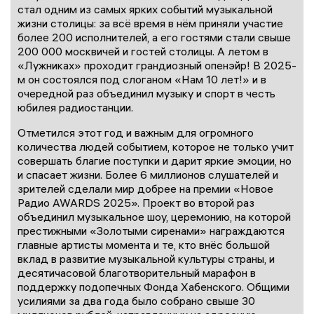
стал одним из самых ярких событий музыкальной
жизни столицы: за всё время в нём приняли участие
более 200 исполнителей, а его гостями стали свыше
200 000 москвичей и гостей столицы. А летом в
«Лужниках» проходит грандиозный опенэйр! В 2025-
м он состоялся под слоганом «Нам 10 лет!» и в
очередной раз объединил музыку и спорт в честь
юбилея радиостанции.
Отметился этот год и важным для огромного
количества людей событием, которое не только учит
совершать благие поступки и дарит яркие эмоции, но
и спасает жизни. Более 6 миллионов слушателей и
зрителей сделали мир добрее на премии «Новое
Радио AWARDS 2025». Проект во второй раз
объединил музыкальное шоу, церемонию, на которой
престижными «Золотыми сиренами» награждаются
главные артисты момента и те, кто внёс большой
вклад в развитие музыкальной культуры страны, и
десятичасовой благотворительный марафон в
поддержку подопечных Фонда Хабенского. Общими
усилиями за два года было собрано свыше 30