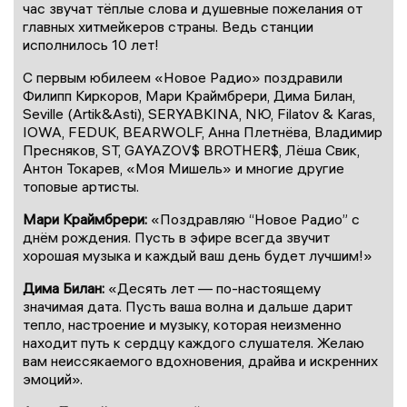
час звучат тёплые слова и душевные пожелания от
главных хитмейкеров страны. Ведь станции
исполнилось 10 лет!
С первым юбилеем «Новое Радио» поздравили
Филипп Киркоров, Мари Краймбрери, Дима Билан,
Seville (Artik&Asti), SERYABKINA, NЮ, Filatov & Karas,
IOWA, FEDUK, BEARWOLF, Анна Плетнёва, Владимир
Пресняков, ST, GAYAZOV$ BROTHER$, Лёша Свик,
Антон Токарев, «Моя Мишель» и многие другие
топовые артисты.
Мари Краймбрери:
«Поздравляю “Новое Радио” с
днём рождения. Пусть в эфире всегда звучит
хорошая музыка и каждый ваш день будет лучшим!»
Дима Билан:
«Десять лет — по-настоящему
значимая дата. Пусть ваша волна и дальше дарит
тепло, настроение и музыку, которая неизменно
находит путь к сердцу каждого слушателя. Желаю
вам неиссякаемого вдохновения, драйва и искренних
эмоций».