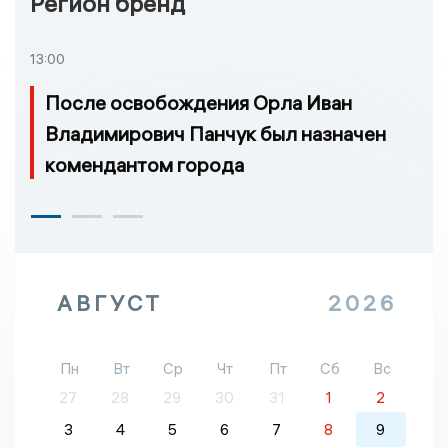
Регион бренд
13:00
После освобождения Орла Иван
Владимирович Панчук был назначен
комендантом города
АВГУСТ
2026
Пн
Вт
Ср
Чт
Пт
Сб
Вс
27
28
29
30
31
1
2
3
4
5
6
7
8
9