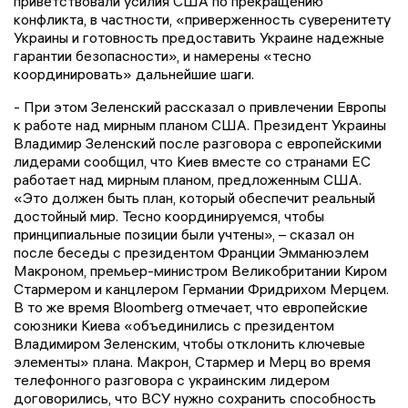
приветствовали усилия США по прекращению
конфликта, в частности, «приверженность суверенитету
Украины и готовность предоставить Украине надежные
гарантии безопасности», и намерены «тесно
координировать» дальнейшие шаги.
- При этом Зеленский рассказал о привлечении Европы
к работе над мирным планом США. Президент Украины
Владимир Зеленский после разговора с европейскими
лидерами сообщил, что Киев вместе со странами ЕС
работает над мирным планом, предложенным США.
«Это должен быть план, который обеспечит реальный
достойный мир. Тесно координируемся, чтобы
принципиальные позиции были учтены», – сказал он
после беседы с президентом Франции Эмманюэлем
Макроном, премьер-министром Великобритании Киром
Стармером и канцлером Германии Фридрихом Мерцем.
В то же время Bloomberg отмечает, что европейские
союзники Киева «объединились с президентом
Владимиром Зеленским, чтобы отклонить ключевые
элементы» плана. Макрон, Стармер и Мерц во время
телефонного разговора с украинским лидером
договорились, что ВСУ нужно сохранить способность