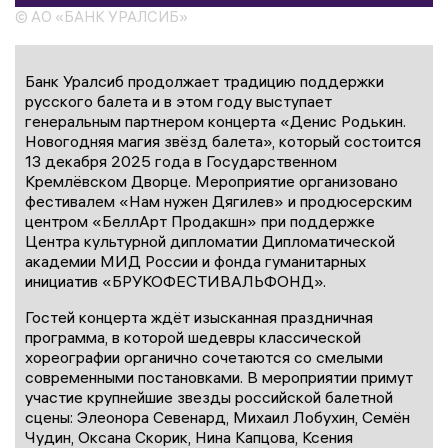
© АО «БАНК УРАЛСИБ»
Банк Уралсиб продолжает традицию поддержки
русского балета и в этом году выступает
генеральным партнером концерта «Денис Родькин.
Новогодняя магия звёзд балета», который состоится
13 декабря 2025 года в Государственном
Кремлёвском Дворце. Мероприятие организовано
фестивалем «Нам нужен Дягилев» и продюсерским
центром «БеллАрт Продакшн» при поддержке
Центра культурной дипломатии Дипломатической
академии МИД России и фонда гуманитарных
инициатив «БРУКОФЕСТИВАЛЬФОНД».
Гостей концерта ждёт изысканная праздничная
программа, в которой шедевры классической
хореографии органично сочетаются со смелыми
современными постановками. В мероприятии примут
участие крупнейшие звезды российской балетной
сцены: Элеонора Севенард, Михаил Лобухин, Семён
Чудин, Оксана Скорик, Нина Капцова, Ксения