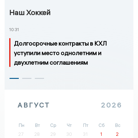
Наш Хоккей
10:31
Долгосрочные контракты в КХЛ
уступили место однолетним и
двухлетним соглашениям
АВГУСТ
2026
Пн
Вт
Ср
Чт
Пт
Сб
Вс
27
28
29
30
31
1
2