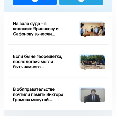
Из зала суда – в
колонию: Ярченкову и
Сафонову вынесли
приговор по делу о
взятке
Если бы не георешетка,
последствия могли
быть намного
серьезнее: Вдовин о
сходе песка на
Дворянке
В облправительстве
почтили память Виктора
Громова минутой
молчания