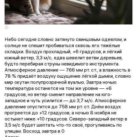
©
Небо сегодня словно затянуто свинцовым одеялом, и
солнце не спешит пробиваться сквозь его тяжёлые
складки. Воздух прохладный, +6 градусов, и лёгкий
южный ветер, 3,3 м/с, едва шевелит ветви деревьев,
будто перебирая струны невидимого инструмента.
Атмосферное давление — 766 мм рт. ст., а влажность в
78 % придаёт воздуху ощущение лёгкой дымки, словно
мир окутан полупрозрачной вуалью. Завтра ночью
температура останется на том же уровне — +6
градусов, но ветер сменит направление на юго-
западное и чуть усилится — до 3,7 м/с. Атмосферное
давление опустится до 758 мм рт. ст. Днём воздух
прогреется до +12 градусов, а ночью 8 ноября не
остынет ниже +10 градусов. Северо-западный ветер в
3,5 м/с будет шептать что-то своё, прогуливаясь по
улицам. Восход завтра в 0
Автор: