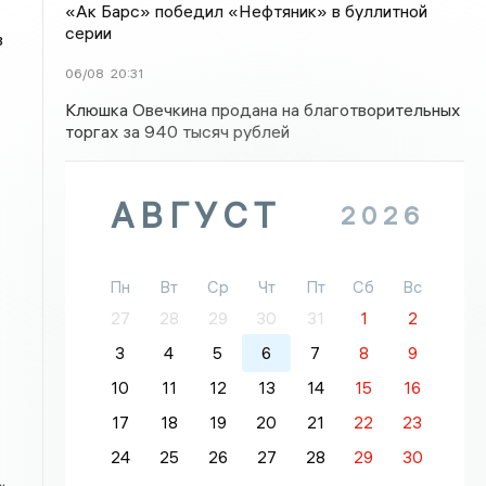
«Ак Барс» победил «Нефтяник» в буллитной
серии
в
06/08
20:31
Клюшка Овечкина продана на благотворительных
торгах за 940 тысяч рублей
АВГУСТ
2026
Пн
Вт
Ср
Чт
Пт
Сб
Вс
27
28
29
30
31
1
2
3
4
5
6
7
8
9
10
11
12
13
14
15
16
17
18
19
20
21
22
23
24
25
26
27
28
29
30