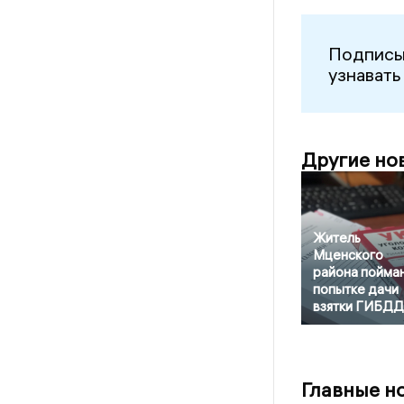
Подписы
узнавать
Другие но
Житель
Мценского
района пойман
попытке дачи
взятки ГИБДД
Главные н