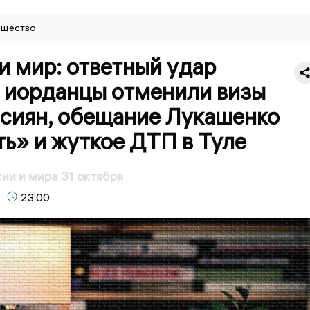
щество
и мир: ответный удар
, иорданцы отменили визы
ссиян, обещание Лукашенко
ь» и жуткое ДТП в Туле
ии и мира 31 октября
23:00