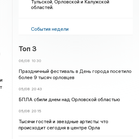
Тульской, Орловской и Калужской
областей.
События недели
Топ 3
я
06/08
10:30
Праздничный фестиваль в День города посетило
более 9 тысяч орловцев
и
т
05/08
20:43
БПЛА сбили днем над Орловской областью
05/08
20:15
Тысячи гостей и звездные артисты: что
происходит сегодня в центре Орла