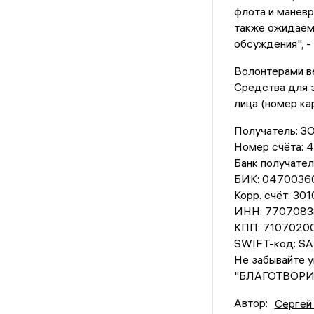
флота и маневр
также ожидаем,
обсуждения", -
Волонтерами ве
Средства для з
лица (номер ка
Получатель: 
Номер счёта:
Банк получат
БИК: 0470036
Корр. счёт: 3
ИНН: 7707083
КПП: 7107020
SWIFT-код: 
Не забывайте 
"БЛАГОТВОРИ
Автор:
Сергей