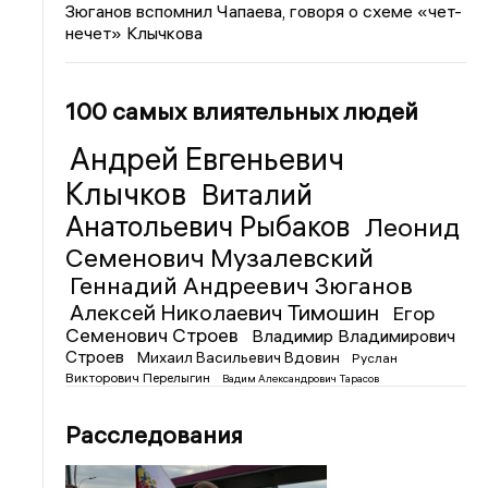
Зюганов вспомнил Чапаева, говоря о схеме «чет-
нечет» Клычкова
100 самых влиятельных людей
.
Андрей Евгеньевич
Клычков
Виталий
Анатольевич Рыбаков
Леонид
Семенович Музалевский
Геннадий Андреевич Зюганов
Алексей Николаевич Тимошин
Егор
Семенович Строев
Владимир Владимирович
Строев
Михаил Васильевич Вдовин
Руслан
Викторович Перелыгин
Вадим Александрович Тарасов
Расследования