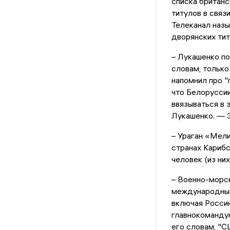
списка британск
титулов в связ
Телеканал назы
дворянских тит
– Лукашенко по
словам, только
напомнил про "
что Белоруссии
ввязываться в 
Лукашенко. — Э
– Ураган «Мели
странах Карибс
человек (из ни
– Военно-морс
международный 
включая Росси
главнокоманду
его словам, "