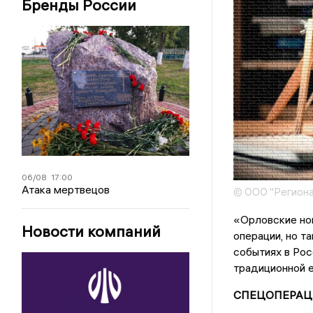
Бренды России
06/08
17:00
Атака мертвецов
© ООО "Региона
«Орловские нов
Новости компаний
операции, но т
событиях в Рос
традиционной е
СПЕЦОПЕРА