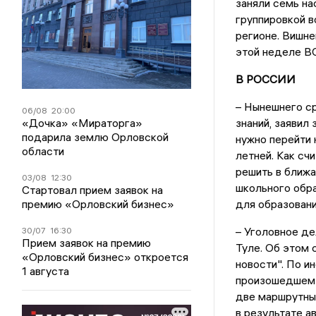
заняли семь на
группировкой в
регионе. Вишне
этой неделе ВС
В РОССИИ
– Нынешнего ср
06/08
20:00
«Дочка» «Мираторга»
знаний, заявил
подарила землю Орловской
нужно перейти 
области
летней. Как сч
решить в ближа
03/08
12:30
школьного обра
Стартовал прием заявок на
премию «Орловский бизнес»
для образован
– Уголовное де
30/07
16:30
Прием заявок на премию
Туле. Об этом 
«Орловский бизнес» откроется
новости". По и
1 августа
произошедшем о
две маршрутные
в результате а