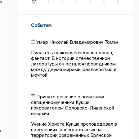
й
31
1
2
3
4
5
6
События
:
Умер Николай Владимирович Томан
Писатель приключенческого жанра,
и
фантаст. В истории отечественной
литературы он остался проводником
между двумя мирами: реальностью и
мечтой.
Принято решение о почитании
священномученика Кукши
покровителем Орловско-Ливенской
епархии
Учение Христа Кукша проповедовал в
поселениях, расположенных на
х
территории современных Брянской,