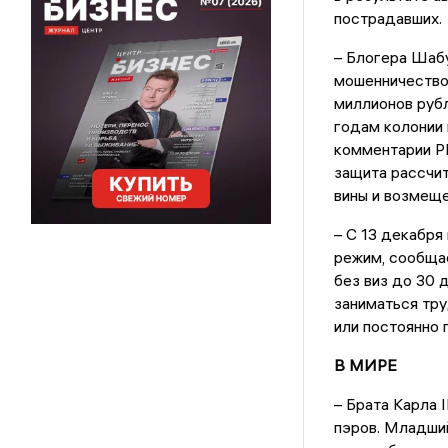
пострадавших.
– Блогера Шабу
мошенничество.
миллионов руб
годам колонии 
комментарии Р
защита рассчит
вины и возмеще
– С 13 декабря
режим, сообща
без виз до 30 
заниматься тру
или постоянно 
В МИРЕ
– Брата Карла 
пэров. Младший