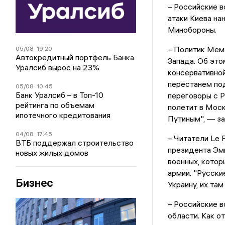
– Российские 
атаки Киева на
Минобороны.
– Политик Мем
05/08
19:20
Автокредитный портфель Банка
Запада. Об это
Уралсиб вырос на 23%
консервативно
перестанем под
05/08
10:45
Банк Уралсиб – в Топ-10
переговоры с Р
рейтинга по объемам
полетит в Моск
ипотечного кредитования
Путиным", — за
04/08
17:45
– Читатели Le 
ВТБ поддержал строительство
президента Эмм
новых жилых домов
военных, кото
армии. "Русски
Бизнес
Украину, их та
– Российские 
области. Как о