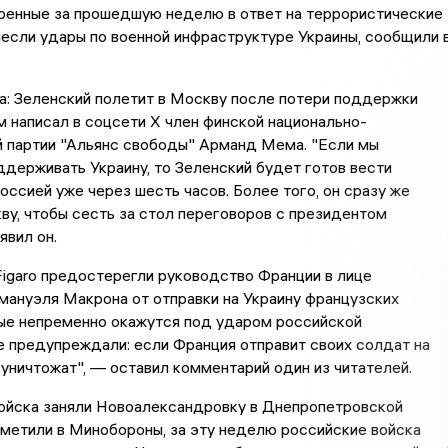
военные за прошедшую неделю в ответ на террористические
несли удары по военной инфраструктуре Украины, сообщили 
а: Зеленский полетит в Москву после потери поддержки
м написал в соцсети X член финской национально-
й партии "Альянс свободы" Арманд Мема. "Если мы
держивать Украину, то Зеленский будет готов вести
оссией уже через шесть часов. Более того, он сразу же
ву, чтобы сесть за стол переговоров с президентом
явил он.
Figaro предостерегли руководство Франции в лице
ануэля Макрона от отправки на Украину французских
рые непременно окажутся под ударом российской
е предупреждали: если Франция отправит своих солдат на
м уничтожат", — оставил комментарий один из читателей.
войска заняли Новоалександровку в Днепропетровской
тметили в Минобороны, за эту неделю российские войска