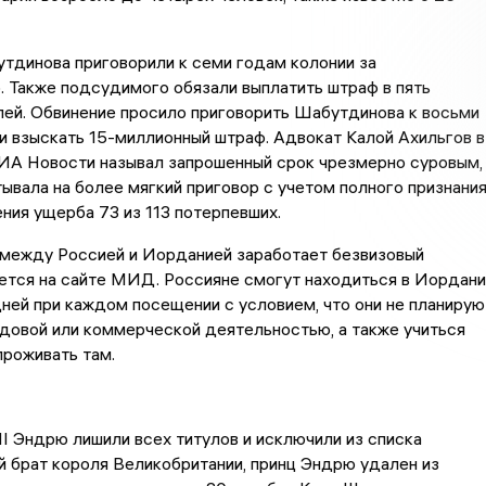
тдинова приговорили к семи годам колонии за
 Также подсудимого обязали выплатить штраф в пять
лей. Обвинение просило приговорить Шабутдинова к восьми
и взыскать 15-миллионный штраф. Адвокат Калой Ахильгов в
ИА Новости называл запрошенный срок чрезмерно суровым,
ывала на более мягкий приговор с учетом полного признани
ния ущерба 73 из 113 потерпевших.
 между Россией и Иорданией заработает безвизовый
ется на сайте МИД. Россияне смогут находиться в Иордани
дней при каждом посещении с условием, что они не планирую
довой или коммерческой деятельностью, а также учиться
проживать там.
III Эндрю лишили всех титулов и исключили из списка
 брат короля Великобритании, принц Эндрю удален из