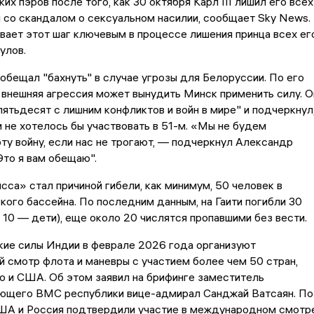
их пэров после того, как 30 октября Карл III лишил его всех
и со скандалом о сексуальном насилии, сообщает Sky News.
вает этот шаг ключевым в процессе лишения принца всех ег
улов.
обещал "бахнуть" в случае угрозы для Белоруссии. По его
 внешняя агрессия может вынудить Минск применить силу. О
пятьдесят с лишним конфликтов и войн в мире" и подчеркнул
 не хотелось бы участвовать в 51-м. «Мы не будем
эту войну, если нас не трогают, — подчеркнул Александр
то я вам обещаю".
сса» стал причиной гибели, как минимум, 50 человек в
кого бассейна. По последним данным, на Гаити погибли 30
х 10 — дети), еще около 20 числятся пропавшими без вести.
кие силы Индии в феврале 2026 года организуют
смотр флота и маневры с участием более чем 50 стран,
ю и США. Об этом заявил на брифинге заместитель
ющего ВМС республики вице-адмирал Санджай Ватсаян. По
США и Россия подтвердили участие в международном смотр