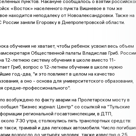
селенных пунктов. Накануне сообщалось о взятии российско
ойск «Восток» населенного пункта Вишневое в том же
вое находится неподалеку от Новоалександровки. Также на
 России заняли Егоровку в Днепропетровской области.
ока обучения не хватает, чтобы ребенок усвоил весь объем
 замсекретаря Общественной палаты Владислав Гриб. Росси
на 12-летнюю систему обучения в школе вместо 11-
итает Гриб, вопрос о 12-летнем обучении в школе нужно
йшие год-два, "и это повлияет в целом на качество
зования, а оно - основа для университетского образования,
ия средне-профессионального".
ло возбуждено по факту аварии на Пролетарском мосту в
сообщил "Бизнес журнал: Центр" со ссылкой на "Тульские
нформации региональной госавтоинспекции, в ДТП,
коло 7:30 утра, столкнулись пять транспортных средств:
 такси, трамвай и два легковых автомобиля. Число погибши
варии возросло до четырёх человек, также известно о 25